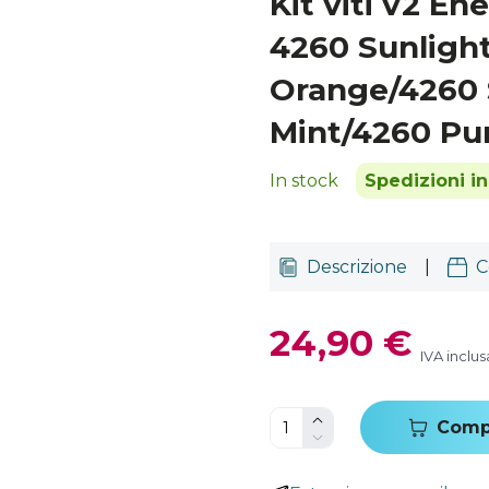
Kit viti v2 En
4260 Sunligh
Orange/4260 
Mint/4260 Pu
In stock
Spedizioni i
Descrizione
|
C
24,90 €
IVA inclus
Comp