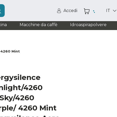
Accedi
IT
ina
Macchine da caffè
Idroaspirapolvere
 4260 Mint
ergysilence
nlight/4260
Sky/4260
rple/ 4260 Mint