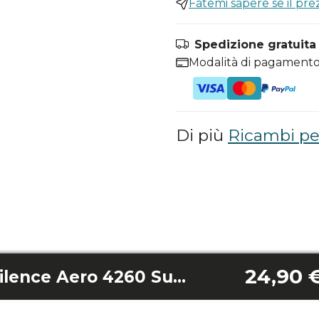
Fatemi sapere se il pr
Spedizione gratuita i
Modalità di pagamento
Di più
Ricambi per
24,90 
Kit viti V2 Energysilence Aero 4260 Sunlight/4260 Orange/4260 Sky/4260 Mint/4260 Purple/ 4260 Mint