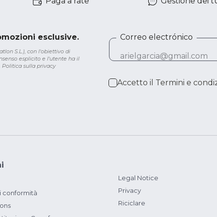
Paga a rate
Gestione dei tu
romozioni esclusive.
Correo electrónico
lon S.L.), con l'obiettivo di
senso esplicito e l'utente ha il
.
Politica sulla privacy
Accetto il
Termini e condiz
i
Legal Notice
Privacy
i conformità
Riciclare
ions