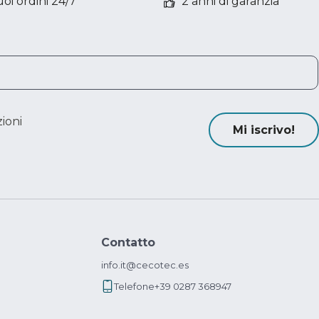
oi ordini 24/7
2 anni di garanzia
ioni
Mi iscrivo!
Contatto
info.it@cecotec.es
Telefone
+39 0287 368947