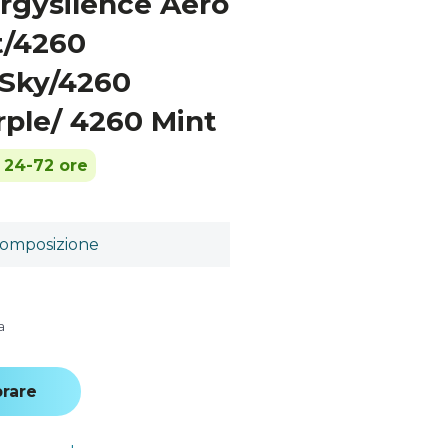
ergysilence Aero
t/4260
Sky/4260
rple/ 4260 Mint
n 24-72 ore
omposizione
a
rare