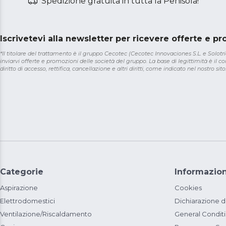
Spedizione gratuita in tutta la Penisola!
Iscrivetevi alla newsletter per ricevere offerte e p
*Il titolare del trattamento è il gruppo Cecotec (Cecotec Innovaciones S.L. e Solotriat
inviarvi offerte e promozioni delle società del gruppo. La base di legittimità è il con
diritto di accesso, rettifica, cancellazione e altri diritti, come indicato nel nostro sito
Categorie
Informazion
Aspirazione
Cookies
Elettrodomestici
Dichiarazione d
Ventilazione/Riscaldamento
General Condit