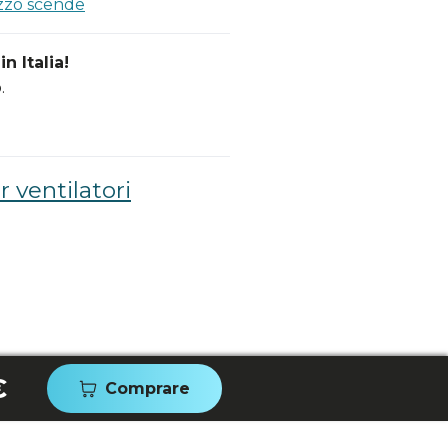
ezzo scende
n Italia!
.
 ventilatori
€
Comprare