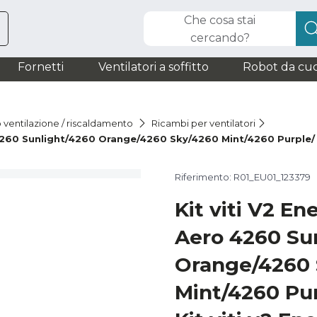
Che cosa stai
cercando?
Fornetti
Ventilatori a soffitto
Robot da cuc
o ventilazione / riscaldamento
Ricambi per ventilatori
 4260 Sunlight/4260 Orange/4260 Sky/4260 Mint/4260 Purple/
Riferimento: R01_EU01_123379
Kit viti V2 En
Aero 4260 Su
Orange/4260 
Mint/4260 Pu