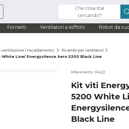
Che cosa stai
cercando?
Fornetti
Ventilatori a soffitto
Robot da cuc
o ventilazione / riscaldamento
Ricambi per ventilatori
0 White Line/ Energysilence Aero 5200 Black Line
Riferimento: R1422
Kit viti Energ
5200 White L
Energysilenc
Black Line