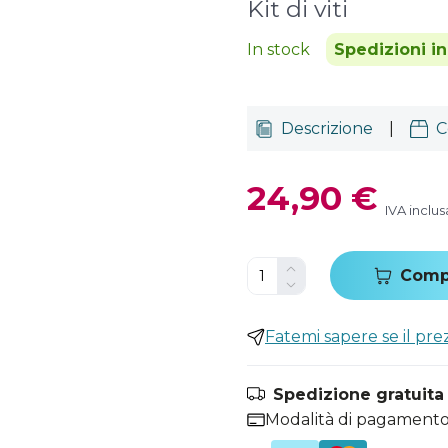
Kit di viti
In stock
Spedizioni i
Descrizione
|
C
24,90 €
IVA inclus
Comp
Fatemi sapere se il pr
Spedizione gratuita i
Modalità di pagamento