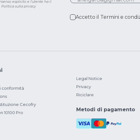
senso esplicito e l'utente ha il
.
Politica sulla privacy
Accetto il
Termini e condiz
i
Legal Notice
Privacy
i conformità
Riciclare
ions
ituzione Cecofry
Metodi di pagamento
on 10100 Pro