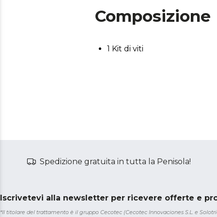
Composizione
1 Kit di viti
Spedizione gratuita in tutta la Penisola!
Iscrivetevi alla newsletter per ricevere offerte e p
*Il titolare del trattamento è il gruppo Cecotec (Cecotec Innovaciones S.L. e Solotriat