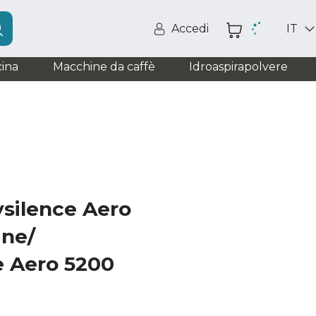
Accedi
IT
ina
Macchine da caffè
Idroaspirapolvere
ysilence Aero
ine/
e Aero 5200