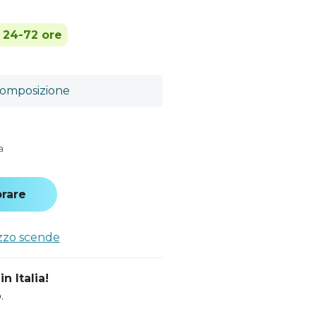
n 24-72 ore
omposizione
a
rare
ezzo scende
n Italia!
.