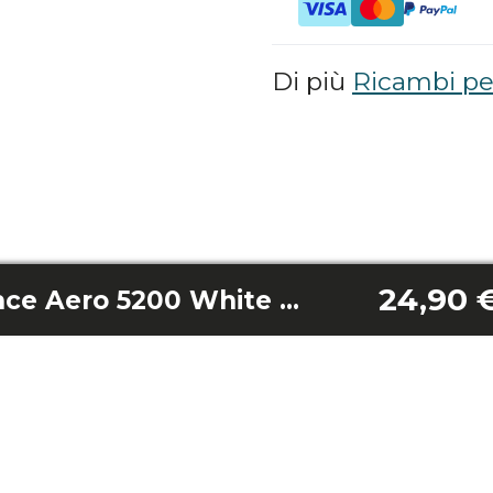
Di più
Ricambi per
24,90 
Kit viti Energysilence Aero 5200 White Line/ Energysilence Aero 5200 Black Line