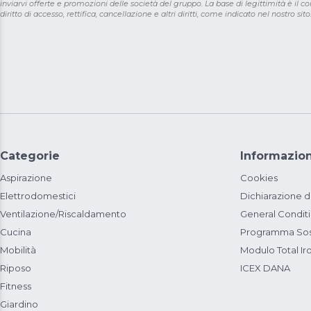
inviarvi offerte e promozioni delle società del gruppo. La base di legittimità è il con
diritto di accesso, rettifica, cancellazione e altri diritti, come indicato nel nostro sito
Categorie
Informazion
Aspirazione
Cookies
Elettrodomestici
Dichiarazione d
Ventilazione/Riscaldamento
General Condit
Cucina
Programma Sost
Mobilità
Modulo Total Ir
Riposo
ICEX DANA
Fitness
Giardino