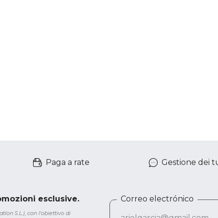
Paga a rate
Gestione dei tu
romozioni esclusive.
Correo electrónico
lon S.L.), con l'obiettivo di