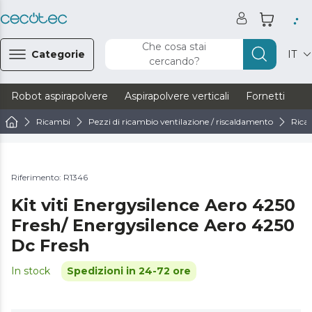
Che cosa stai
Categorie
IT
cercando?
Robot aspirapolvere
Aspirapolvere verticali
Fornetti
Ve
Ricambi
Pezzi di ricambio ventilazione / riscaldamento
Ricam
Riferimento: R1346
Kit viti Energysilence Aero 4250
Fresh/ Energysilence Aero 4250
Dc Fresh
In stock
Spedizioni in 24-72 ore