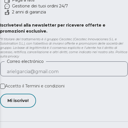
Paga a rate
Gestione dei tuoi ordini 24/7
2 anni di garanzia
Iscrivetevi alla newsletter per ricevere offerte e
promozioni esclusive.
*Il titolare del trattamento è il gruppo Cecotec (Cecotec Innovaciones S.L. e
Solotriatlon S.L.), con l'obiettivo di inviarvi offerte e promozioni delle società del
gruppo. La base di legittimità è il consenso esplicito e l'utente ha il diritto di
accesso, rettifica, cancellazione e altri diritti, come indicato nel nostro sito.
Politica
sulla privacy
Correo electrónico
Accetto il
Termini e condizioni
Mi iscrivo!