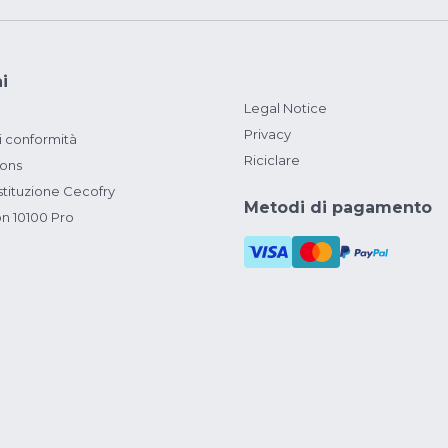
i
Legal Notice
Privacy
i conformità
Riciclare
ions
ituzione Cecofry
Metodi di pagamento
on 10100 Pro