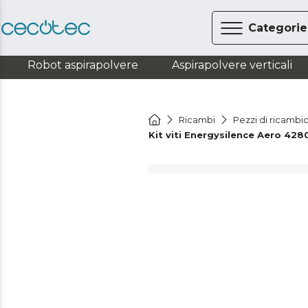
Categorie
Robot aspirapolvere
Aspirapolvere verticali
Ricambi
Pezzi di ricambi
Kit viti Energysilence Aero 4280