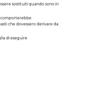
 essere sostituiti quando sono in
 ne comporterebbe
guasti che dovessero derivare da
glia di eseguire