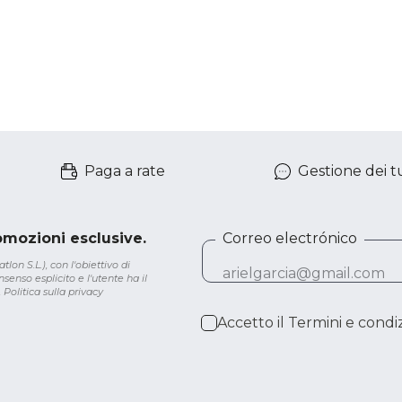
Paga a rate
Gestione dei tu
romozioni esclusive.
Correo electrónico
lon S.L.), con l'obiettivo di
senso esplicito e l'utente ha il
.
Politica sulla privacy
Accetto il
Termini e condiz