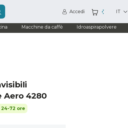
Accedi
IT
ina
Macchine da caffè
Idroaspirapolvere
visibili
e Aero 4280
n 24-72 ore