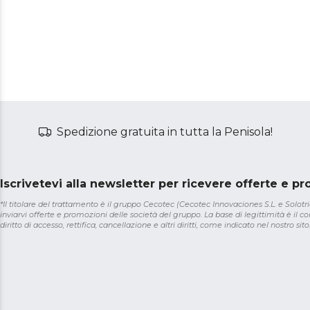
Spedizione gratuita in tutta la Penisola!
Iscrivetevi alla newsletter per ricevere offerte e p
*Il titolare del trattamento è il gruppo Cecotec (Cecotec Innovaciones S.L. e Solotriat
inviarvi offerte e promozioni delle società del gruppo. La base di legittimità è il con
diritto di accesso, rettifica, cancellazione e altri diritti, come indicato nel nostro sito