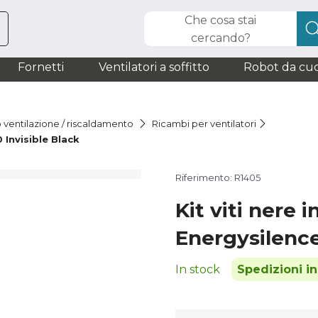
Che cosa stai
cercando?
Fornetti
Ventilatori a soffitto
Robot da cuc
o ventilazione / riscaldamento
Ricambi per ventilatori
 Invisible Black
Riferimento: R1405
Kit viti nere in
Energysilenc
In stock
Spedizioni i