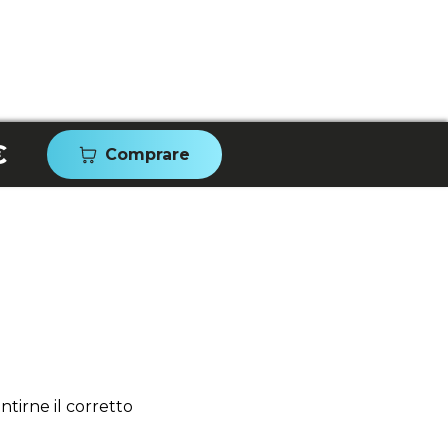
€
Comprare
tirne il corretto