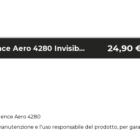
24,90 
Kit viti Energysilence Aero 4280 Invisible Black
ysilence Aero 4280
anutenzione e l'uso responsabile del prodotto, per garan