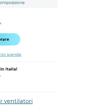
omposizione
a
rare
ezzo scende
n Italia!
.
 ventilatori