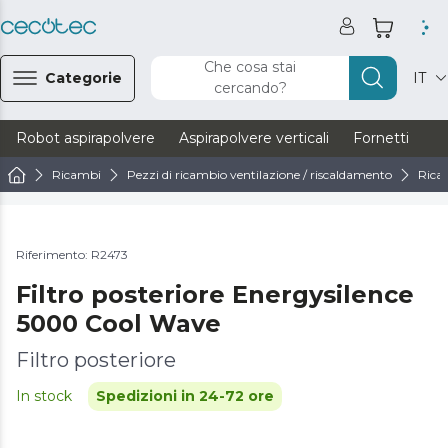
Che cosa stai
Categorie
IT
cercando?
Robot aspirapolvere
Aspirapolvere verticali
Fornetti
Ve
Ricambi
Pezzi di ricambio ventilazione / riscaldamento
Ricam
Riferimento: R2473
Filtro posteriore Energysilence
5000 Cool Wave
Filtro posteriore
In stock
Spedizioni in 24-72 ore