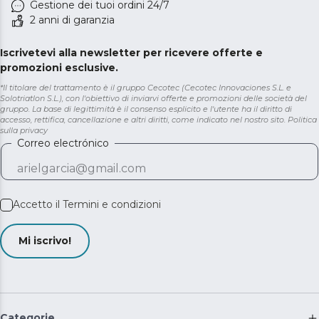
Gestione dei tuoi ordini 24/7
2 anni di garanzia
Iscrivetevi alla newsletter per ricevere offerte e
promozioni esclusive.
*Il titolare del trattamento è il gruppo Cecotec (Cecotec Innovaciones S.L. e
Solotriatlon S.L.), con l'obiettivo di inviarvi offerte e promozioni delle società del
gruppo. La base di legittimità è il consenso esplicito e l'utente ha il diritto di
accesso, rettifica, cancellazione e altri diritti, come indicato nel nostro sito.
Politica
sulla privacy
Correo electrónico
Accetto il
Termini e condizioni
Mi iscrivo!
Categorie