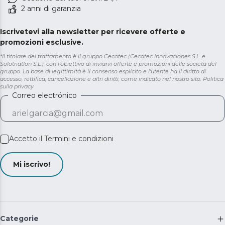
2 anni di garanzia
Iscrivetevi alla newsletter per ricevere offerte e
promozioni esclusive.
*Il titolare del trattamento è il gruppo Cecotec (Cecotec Innovaciones S.L. e
Solotriatlon S.L.), con l'obiettivo di inviarvi offerte e promozioni delle società del
gruppo. La base di legittimità è il consenso esplicito e l'utente ha il diritto di
accesso, rettifica, cancellazione e altri diritti, come indicato nel nostro sito.
Politica
sulla privacy
Correo electrónico
Accetto il
Termini e condizioni
Mi iscrivo!
Categorie