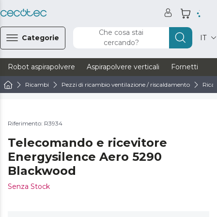
Che cosa stai
Categorie
IT
cercando?
Robot aspirapolvere
Aspirapolvere verticali
Fornetti
Ve
Ricambi
Pezzi di ricambio ventilazione / riscaldamento
Ricam
Riferimento: R3934
Telecomando e ricevitore
Energysilence Aero 5290
Blackwood
Senza Stock