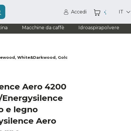
Accedi
IT
ina
Macchine da caffè
Idroaspirapolvere
hitewood, White&Darkwood, Gold&Darkwood e Black&Darkwo
lence Aero 4200
/Energysilence
o e legno
ysilence Aero