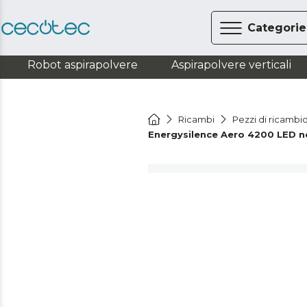
Categorie
Robot aspirapolvere
Aspirapolvere verticali
Ricambi
Pezzi di ricambi
Energysilence Aero 4200 LED