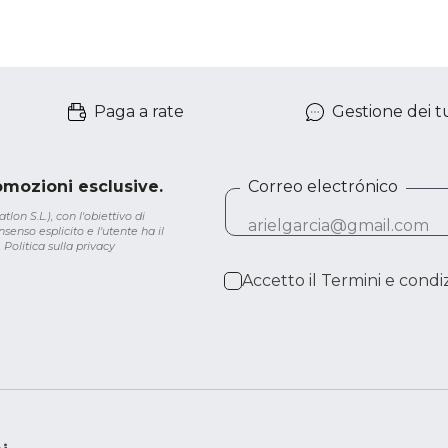
Paga a rate
Gestione dei tu
romozioni esclusive.
Correo electrónico
lon S.L.), con l'obiettivo di
senso esplicito e l'utente ha il
.
Politica sulla privacy
Accetto il
Termini e condiz