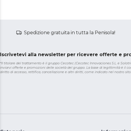
Spedizione gratuita in tutta la Penisola!
Iscrivetevi alla newsletter per ricevere offerte e p
*Il titolare del trattamento è il gruppo Cecotec (Cecotec Innovaciones S.L. e Solotriat
inviarvi offerte e promozioni delle società del gruppo. La base di legittimità è il con
diritto di accesso, rettifica, cancellazione e altri diritti, come indicato nel nostro sito