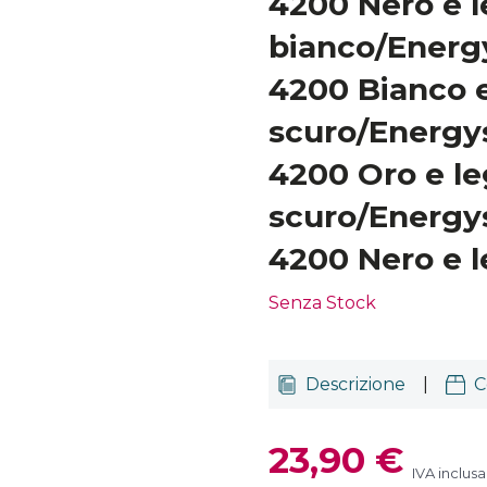
4200 Nero e 
bianco/Energ
4200 Bianco 
scuro/Energy
4200 Oro e l
scuro/Energy
4200 Nero e l
Senza Stock
Descrizione
|
C
23,90 €
IVA inclusa