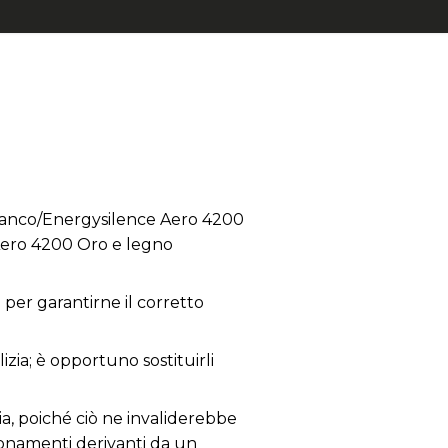
ianco/Energysilence Aero 4200
Aero 4200 Oro e legno
per garantirne il corretto
izia; è opportuno sostituirli
ia, poiché ciò ne invaliderebbe
zionamenti derivanti da un