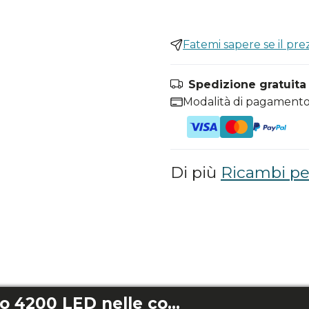
Fatemi sapere se il pr
Spedizione gratuita i
Modalità di pagamento
Di più
Ricambi per
Energysilence Aero 4200 LED nelle combinazioni Whitewood, Gold&Whitewood, Black&Whitewood, White&Darkwood, Gold&Darkwood e Black&Darkwood