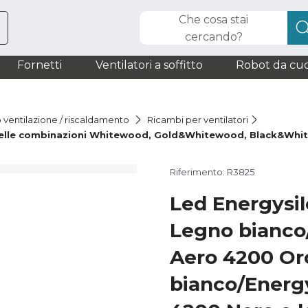
Che cosa stai
cercando?
Fornetti
Ventilatori a soffitto
Robot da cuc
o ventilazione / riscaldamento
Ricambi per ventilatori
 nelle combinazioni Whitewood, Gold&Whitewood, Black&W
Riferimento: R3825
Led Energysi
Legno bianco
Aero 4200 Or
bianco/Energ