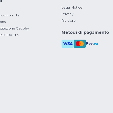
i
Legal Notice
Privacy
i conformità
Riciclare
ions
ituzione Cecofry
Metodi di pagamento
on 10100 Pro