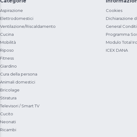
Categorie
Informazion
Aspirazione
Cookies
Elettrodomestici
Dichiarazione d
Ventilazione/Riscaldamento
General Condit
Cucina
Programma Sost
Mobilità
Modulo Total Ir
Riposo
ICEX DANA
Fitness
Giardino
Cura della persona
Animali domestici
Bricolage
Stiratura
Televisori / Smart TV
Cucito
Neonati
Ricambi