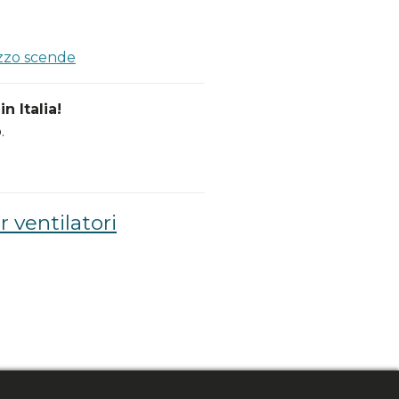
ezzo scende
n Italia!
.
 ventilatori