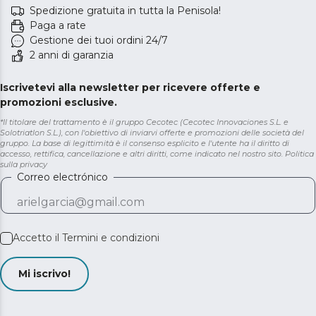
Spedizione gratuita in tutta la Penisola!
Paga a rate
Gestione dei tuoi ordini 24/7
2 anni di garanzia
Iscrivetevi alla newsletter per ricevere offerte e
promozioni esclusive.
*Il titolare del trattamento è il gruppo Cecotec (Cecotec Innovaciones S.L. e
Solotriatlon S.L.), con l'obiettivo di inviarvi offerte e promozioni delle società del
gruppo. La base di legittimità è il consenso esplicito e l'utente ha il diritto di
accesso, rettifica, cancellazione e altri diritti, come indicato nel nostro sito.
Politica
sulla privacy
Correo electrónico
Accetto il
Termini e condizioni
Mi iscrivo!