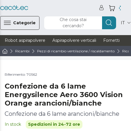
Che cosa stai
Categorie
IT
cercando?
Robot aspirapolvere
Aspirapolvere verticali
Fornetti
Ve
Ricambi
Pezzi di ricambio ventilazione / riscaldamento
Ricam
Riferimento: 70562
Confezione da 6 lame
Energysilence Aero 3600 Vision
Orange arancioni/bianche
Confezione da 6 lame arancioni/bianche
In stock
Spedizioni in 24-72 ore