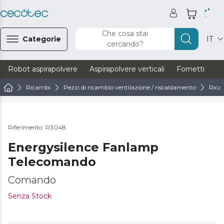
Che cosa stai
Categorie
IT
cercando?
Robot aspirapolvere
Aspirapolvere verticali
Fornetti
Ve
Ricambi
Pezzi di ricambio ventilazione / riscaldamento
Ricam
Riferimento: R3048
Energysilence Fanlamp
Telecomando
Comando
Senza Stock