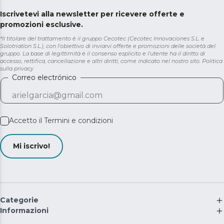
Iscrivetevi alla newsletter per ricevere offerte e
promozioni esclusive.
*Il titolare del trattamento è il gruppo Cecotec (Cecotec Innovaciones S.L. e
Solotriatlon S.L.), con l'obiettivo di inviarvi offerte e promozioni delle società del
gruppo. La base di legittimità è il consenso esplicito e l'utente ha il diritto di
accesso, rettifica, cancellazione e altri diritti, come indicato nel nostro sito.
Politica
sulla privacy
Correo electrónico
Accetto il
Termini e condizioni
Mi iscrivo!
Categorie
Informazioni