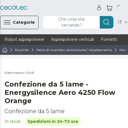
Che cosa stai
Categorie
IT
cercando?
Robot aspirapolvere
Aspirapolvere verticali
Fornetti
Ve
Ricambi
Pezzi di ricambio ventilazione / riscaldamento
Ricam
Riferimento: 91419
Confezione da 5 lame -
Energysilence Aero 4250 Flow
Orange
Confezione da 5 lame
In stock
Spedizioni in 24-72 ore