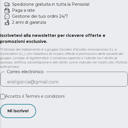
Spedizione gratuita in tutta la Penisola!
Paga a rate
Gestione dei tuoi ordini 24/7
2 anni di garanzia
Iscrivetevi alla newsletter per ricevere offerte e
promozioni esclusive.
*Il titolare del trattamento è il gruppo Cecotec (Cecotec Innovaciones S.L. e
Solotriatlon S.L.), con l'obiettivo di inviarvi offerte e promozioni delle società del
gruppo. La base di legittimità è il consenso esplicito e l'utente ha il diritto di
accesso, rettifica, cancellazione e altri diritti, come indicato nel nostro sito.
Politica
sulla privacy
Correo electrónico
Accetto il
Termini e condizioni
Mi iscrivo!