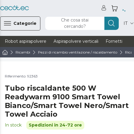
Che cosa stai
Categorie
IT
cercando?
Robot aspirapolvere
Aspirapolvere verticali
Fornetti
Ve
Ricambi
Pezzi di ricambio ventilazione / riscaldamento
Rica
Riferimento: 92363
Tubo riscaldante 500 W
Readywarm 9100 Smart Towel
Bianco/Smart Towel Nero/Smart
Towel Acciaio
In stock
Spedizioni in 24-72 ore