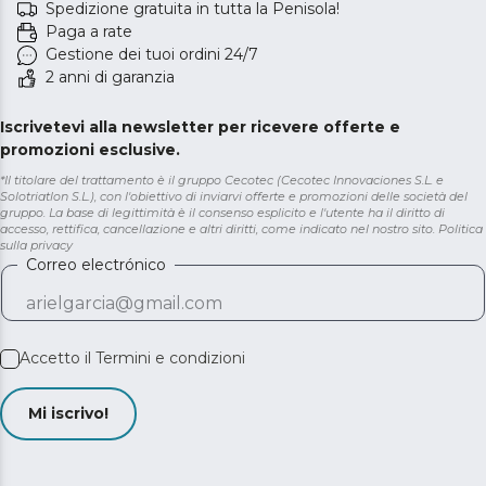
Spedizione gratuita in tutta la Penisola!
Paga a rate
Gestione dei tuoi ordini 24/7
2 anni di garanzia
Iscrivetevi alla newsletter per ricevere offerte e
promozioni esclusive.
*Il titolare del trattamento è il gruppo Cecotec (Cecotec Innovaciones S.L. e
Solotriatlon S.L.), con l'obiettivo di inviarvi offerte e promozioni delle società del
gruppo. La base di legittimità è il consenso esplicito e l'utente ha il diritto di
accesso, rettifica, cancellazione e altri diritti, come indicato nel nostro sito.
Politica
sulla privacy
Correo electrónico
Accetto il
Termini e condizioni
Mi iscrivo!