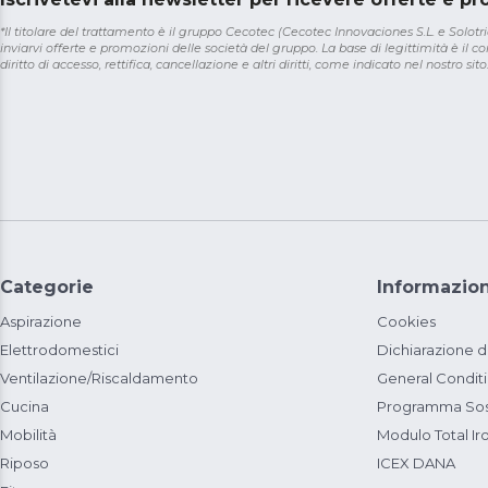
*Il titolare del trattamento è il gruppo Cecotec (Cecotec Innovaciones S.L. e Solotriat
inviarvi offerte e promozioni delle società del gruppo. La base di legittimità è il con
diritto di accesso, rettifica, cancellazione e altri diritti, come indicato nel nostro sito
Categorie
Informazion
Aspirazione
Cookies
Elettrodomestici
Dichiarazione d
Ventilazione/Riscaldamento
General Condit
Cucina
Programma Sost
Mobilità
Modulo Total Ir
Riposo
ICEX DANA