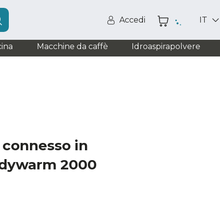
Accedi
IT
ina
Macchine da caffè
Idroaspirapolvere
connesso in
adywarm 2000