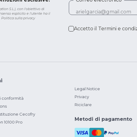
lon S.L.), con l'obiettivo di
senso esplicito e l'utente ha il
.
Politica sulla privacy
Accetto il
Termini e condiz
i
Legal Notice
Privacy
i conformità
Riciclare
ions
ituzione Cecofry
Metodi di pagamento
on 10100 Pro