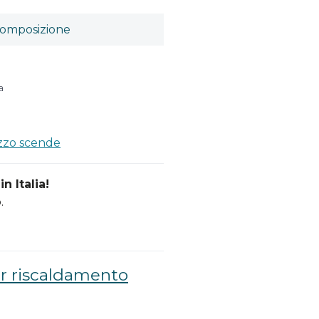
omposizione
a
ezzo scende
n Italia!
.
r riscaldamento