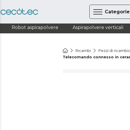
Categorie
Robot aspirapolvere
Aspirapolvere verticali
Ricambi
Pezzi di ricambi
Telecomando connesso in cer