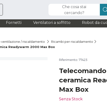
Che cosa stai
cercando?
Fornetti
Ventilatori a soffitto
Robot da cuc
o ventilazione / riscaldamento
Ricambi per riscaldamento
amica Readywarm 2000 Max Box
Riferimento: 77423
Telecomando 
ceramica Re
Max Box
Senza Stock