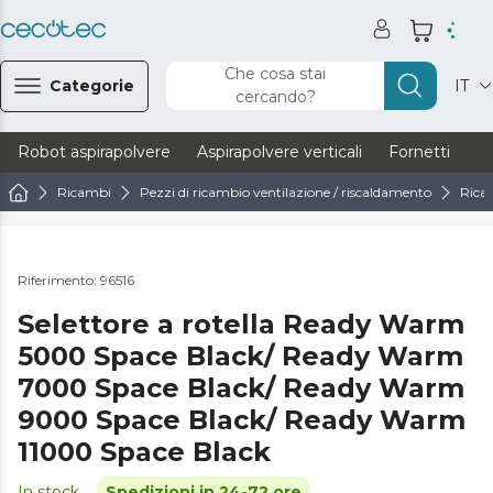
Che cosa stai
Categorie
IT
cercando?
Robot aspirapolvere
Aspirapolvere verticali
Fornetti
Ve
Ricambi
Pezzi di ricambio ventilazione / riscaldamento
Rica
Riferimento: 96516
Selettore a rotella Ready Warm
5000 Space Black/ Ready Warm
7000 Space Black/ Ready Warm
9000 Space Black/ Ready Warm
11000 Space Black
In stock
Spedizioni in 24-72 ore