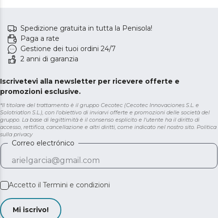
Spedizione gratuita in tutta la Penisola!
Paga a rate
Gestione dei tuoi ordini 24/7
2 anni di garanzia
Iscrivetevi alla newsletter per ricevere offerte e
promozioni esclusive.
*Il titolare del trattamento è il gruppo Cecotec (Cecotec Innovaciones S.L. e
Solotriatlon S.L.), con l'obiettivo di inviarvi offerte e promozioni delle società del
gruppo. La base di legittimità è il consenso esplicito e l'utente ha il diritto di
accesso, rettifica, cancellazione e altri diritti, come indicato nel nostro sito.
Politica
sulla privacy
Correo electrónico
Accetto il
Termini e condizioni
Mi iscrivo!