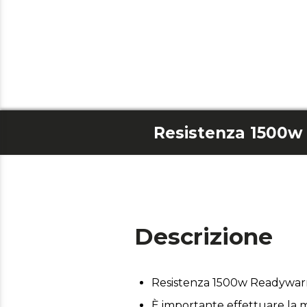
Descrizione
Resistenza 1500w Readywarm
È importante effettuare la m