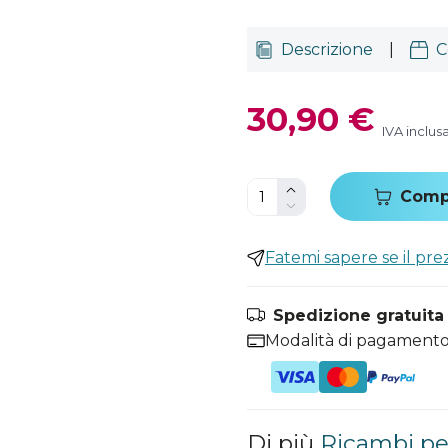
Descrizione
|
C
30,90 €
IVA inclus
Comp
Fatemi sapere se il pr
Spedizione gratuita i
Modalità di pagamento
Di più
Ricambi pe