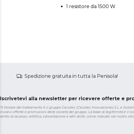
1 resistore da 1500 W
Spedizione gratuita in tutta la Penisola!
Iscrivetevi alla newsletter per ricevere offerte e p
*Il titolare del trattamento è il gruppo Cecotec (Cecotec Innovaciones S.L. e Solotriat
inviarvi offerte e promozioni delle società del gruppo. La base di legittimità è il con
diritto di accesso, rettifica, cancellazione e altri diritti, come indicato nel nostro sito