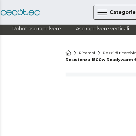
Categorie
Robot aspirapolvere
Aspirapolvere verticali
Ricambi
Pezzi di ricambi
Resistenza 1500w Readywarm 6