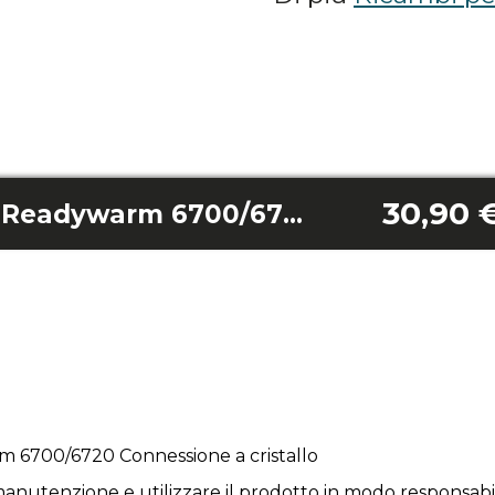
30,90 
Resistenza 1500w Readywarm 6700/6720 Crystal Connection
 6700/6720 Connessione a cristallo
anutenzione e utilizzare il prodotto in modo responsabil