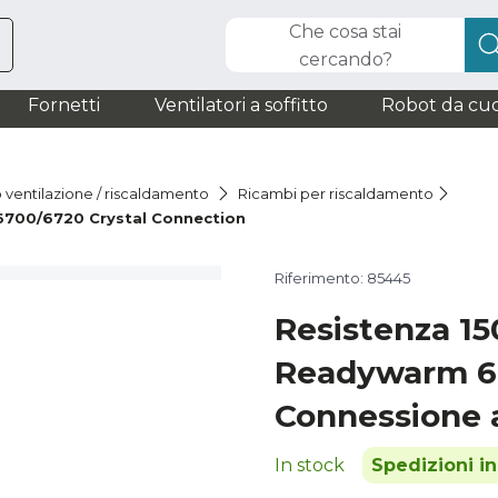
Che cosa stai
cercando?
Fornetti
Ventilatori a soffitto
Robot da cuc
o ventilazione / riscaldamento
Ricambi per riscaldamento
700/6720 Crystal Connection
Riferimento: 85445
Resistenza 1
Readywarm 6
Connessione a
In stock
Spedizioni i