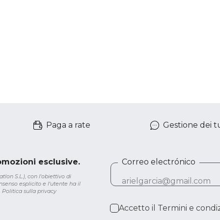
Paga a rate
Gestione dei tu
romozioni esclusive.
Correo electrónico
lon S.L.), con l'obiettivo di
senso esplicito e l'utente ha il
.
Politica sulla privacy
Accetto il
Termini e condiz