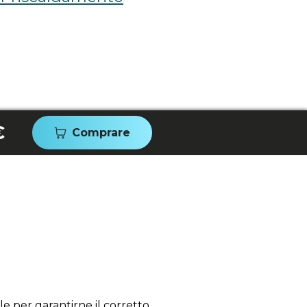
€
Comprare
e per garantirne il corretto