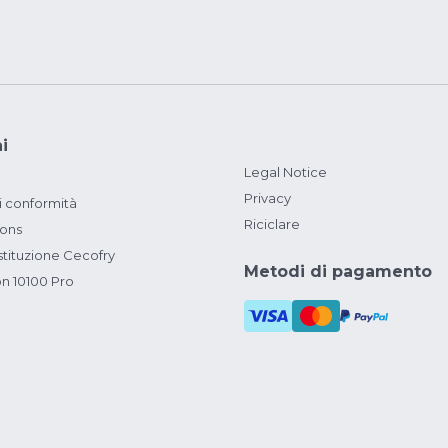
i
Legal Notice
Privacy
i conformità
Riciclare
ions
ituzione Cecofry
Metodi di pagamento
on 10100 Pro