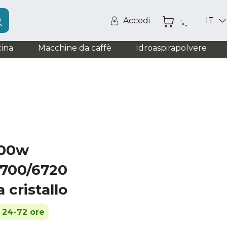
Accedi
IT
ina
Macchine da caffè
Idroaspirapolvere
500w
700/6720
 cristallo
n 24-72 ore