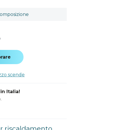
omposizione
a
rare
ezzo scende
n Italia!
.
r riscaldamento