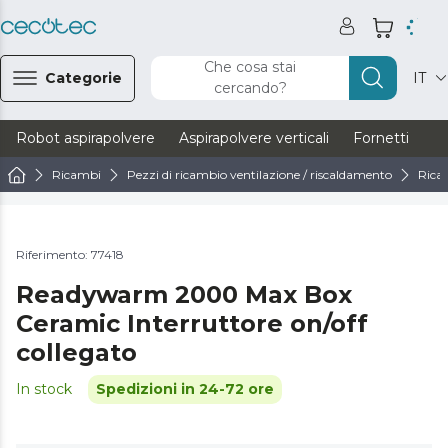
Che cosa stai
Categorie
IT
cercando?
Robot aspirapolvere
Aspirapolvere verticali
Fornetti
Ve
Ricambi
Pezzi di ricambio ventilazione / riscaldamento
Rica
Riferimento: 77418
Readywarm 2000 Max Box
Ceramic Interruttore on/off
collegato
In stock
Spedizioni in 24-72 ore