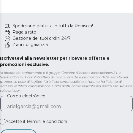
Spedizione gratuita in tutta la Penisola!
Paga a rate
Gestione dei tuoi ordini 24/7
2 anni di garanzia
Iscrivetevi alla newsletter per ricevere offerte e
promozioni esclusive.
*Il titolare del trattamento è il gruppo Cecotec (Cecotec Innovaciones S.L. e
Solotriatlon S.L.), con l'obiettivo di inviarvi offerte e promozioni delle società del
gruppo. La base di legittimità è il consenso esplicito e l'utente ha il diritto di
accesso, rettifica, cancellazione e altri diritti, come indicato nel nostro sito.
Politica
sulla privacy
Correo electrónico
Accetto il
Termini e condizioni