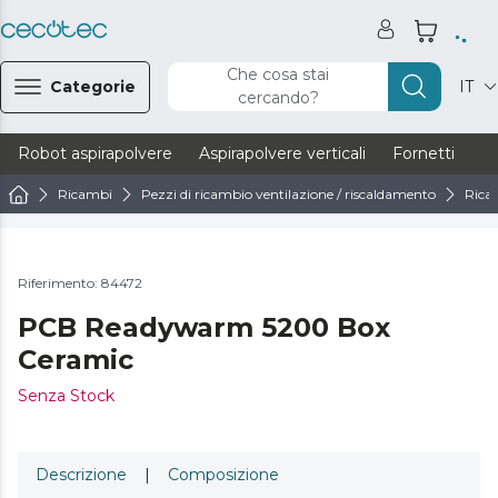
Che cosa stai
Categorie
IT
cercando?
Robot aspirapolvere
Aspirapolvere verticali
Fornetti
Ve
Ricambi
Pezzi di ricambio ventilazione / riscaldamento
Rica
Riferimento: 84472
PCB Readywarm 5200 Box
Ceramic
Senza Stock
Descrizione
|
Composizione