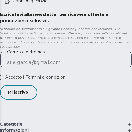
2 anni di garanzia
Iscrivetevi alla newsletter per ricevere offerte e
promozioni esclusive.
*Il titolare del trattamento è il gruppo Cecotec (Cecotec Innovaciones S.L. e
Solotriatlon S.L.), con l'obiettivo di inviarvi offerte e promozioni delle società del
gruppo. La base di legittimità è il consenso esplicito e l'utente ha il diritto di
accesso, rettifica, cancellazione e altri diritti, come indicato nel nostro sito.
Politica
sulla privacy
Correo electrónico
Accetto il
Termini e condizioni
Mi iscrivo!
Categorie
Informazioni