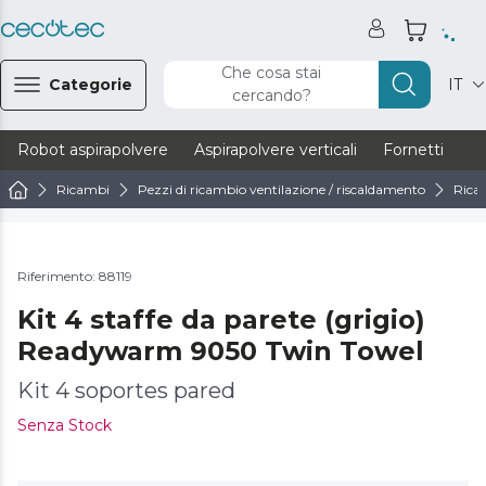
Che cosa stai
Categorie
IT
cercando?
Robot aspirapolvere
Aspirapolvere verticali
Fornetti
Ve
Ricambi
Pezzi di ricambio ventilazione / riscaldamento
Rica
Riferimento: 88119
Kit 4 staffe da parete (grigio)
Readywarm 9050 Twin Towel
Kit 4 soportes pared
Senza Stock