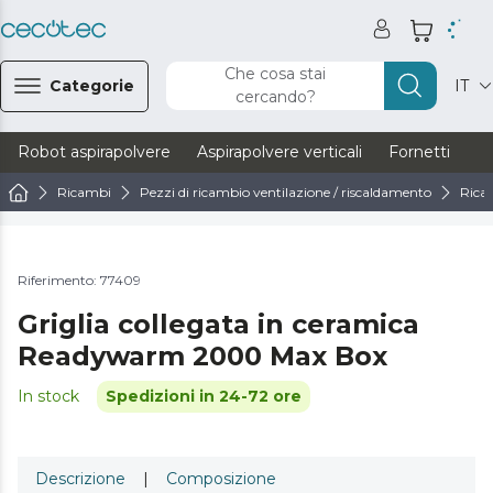
Che cosa stai
Categorie
IT
cercando?
Robot aspirapolvere
Aspirapolvere verticali
Fornetti
Ve
Ricambi
Pezzi di ricambio ventilazione / riscaldamento
Rica
Riferimento: 77409
Griglia collegata in ceramica
Readywarm 2000 Max Box
In stock
Spedizioni in 24-72 ore
Descrizione
|
Composizione