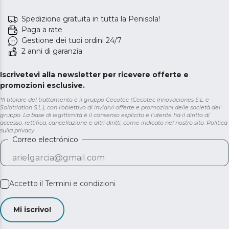
Spedizione gratuita in tutta la Penisola!
Paga a rate
Gestione dei tuoi ordini 24/7
2 anni di garanzia
Iscrivetevi alla newsletter per ricevere offerte e
promozioni esclusive.
*Il titolare del trattamento è il gruppo Cecotec (Cecotec Innovaciones S.L. e
Solotriatlon S.L.), con l'obiettivo di inviarvi offerte e promozioni delle società del
gruppo. La base di legittimità è il consenso esplicito e l'utente ha il diritto di
accesso, rettifica, cancellazione e altri diritti, come indicato nel nostro sito.
Politica
sulla privacy
Correo electrónico
Accetto il
Termini e condizioni
Mi iscrivo!