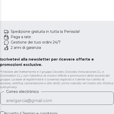
Spedizione gratuita in tutta la Penisola!
Paga a rate
Gestione dei tuoi ordini 24/7
2 anni di garanzia
Iscrivetevi alla newsletter per ricevere offerte e
promozioni esclusive.
*Il titolare del trattamento è il gruppo Cecotec (Cecotec Innovaciones S.L. e
Solotriatlon S.L.), con l'obiettivo di inviarvi offerte e promozioni delle società del
gruppo. La base di legittimità è il consenso esplicito e l'utente ha il diritto di
accesso, rettifica, cancellazione e altri diritti, come indicato nel nostro sito.
Politica
sulla privacy
Correo electrónico
Accetto il
Termini e condizioni