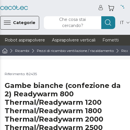
Che cosa stai
Categorie
IT
cercando?
Robot aspirapolvere
Aspirapolvere verticali
Fornetti
Ve
Ricambi
Pezzi di ricambio ventilazione / riscaldamento
Rica
Riferimento: 82435
Gambe bianche (confezione da
2) Readywarm 800
Thermal/Readywarm 1200
Thermal/Readywarm 1800
Thermal/Readywarm 2000
Thermal/Readywarm 2500