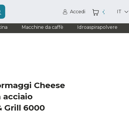
Accedi
IT
ina
Macchine da caffè
Idroaspirapolvere
formaggi Cheese
n acciaio
 Grill 6000