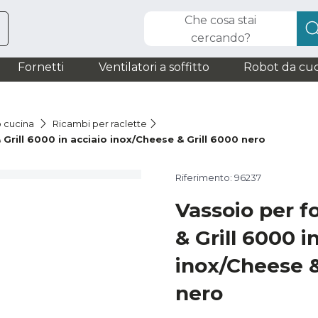
Che cosa stai
cercando?
Fornetti
Ventilatori a soffitto
Robot da cuc
o cucina
Ricambi per raclette
Grill 6000 in acciaio inox/Cheese & Grill 6000 nero
Riferimento: 96237
Vassoio per 
& Grill 6000 i
inox/Cheese &
nero