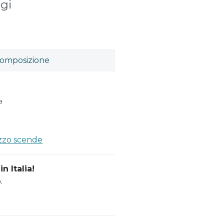
gi
omposizione
a
ezzo scende
n Italia!
.