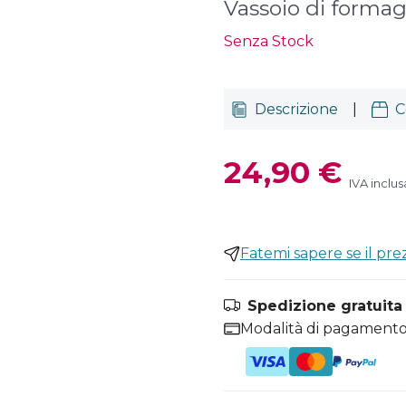
Vassoio di formag
Senza Stock
Descrizione
|
C
24,90 €
IVA inclus
Fatemi sapere se il pr
Spedizione gratuita i
Modalità di pagamento