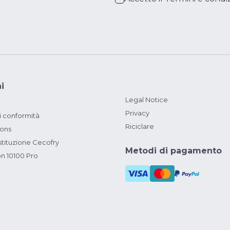
i
Legal Notice
Privacy
i conformità
Riciclare
ions
ituzione Cecofry
Metodi di pagamento
on 10100 Pro