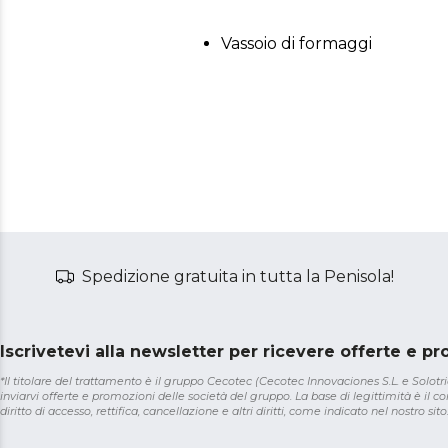
Vassoio di formaggi
Spedizione gratuita in tutta la Penisola!
Iscrivetevi alla newsletter per ricevere offerte e p
*Il titolare del trattamento è il gruppo Cecotec (Cecotec Innovaciones S.L. e Solotriat
inviarvi offerte e promozioni delle società del gruppo. La base di legittimità è il con
diritto di accesso, rettifica, cancellazione e altri diritti, come indicato nel nostro sito