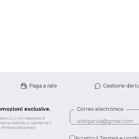
Paga a rate
Gestione dei tu
romozioni esclusive.
Correo electrónico
lon S.L.), con l'obiettivo di
senso esplicito e l'utente ha il
.
Politica sulla privacy
Accetto il
Termini e condiz