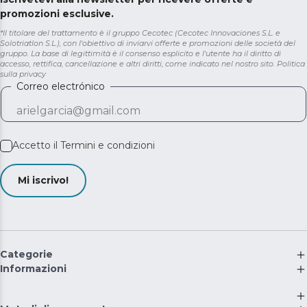
promozioni esclusive.
*Il titolare del trattamento è il gruppo Cecotec (Cecotec Innovaciones S.L. e
Solotriatlon S.L.), con l'obiettivo di inviarvi offerte e promozioni delle società del
gruppo. La base di legittimità è il consenso esplicito e l'utente ha il diritto di
accesso, rettifica, cancellazione e altri diritti, come indicato nel nostro sito.
Politica
sulla privacy
Correo electrónico
Accetto il
Termini e condizioni
Mi iscrivo!
Categorie
Informazioni