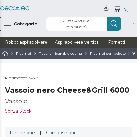
Che cosa stai
Categorie
IT
cercando?
Robot aspirapolvere
Aspirapolvere verticali
Fornetti
Ve
Ricambi
Pezzi di ricambio cucina
Ricambi per raclette
Va
Riferimento: 84375
Vassoio nero Cheese&Grill 6000
Vassoio
Senza Stock
Descrizione
|
Composizione