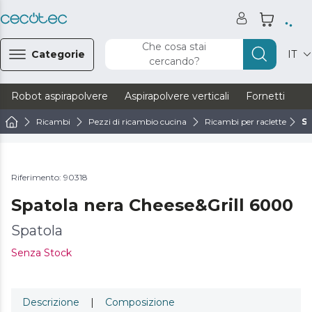
Che cosa stai
Categorie
IT
cercando?
Robot aspirapolvere
Aspirapolvere verticali
Fornetti
Ve
Ricambi
Pezzi di ricambio cucina
Ricambi per raclette
Sp
Riferimento: 90318
Spatola nera Cheese&Grill 6000
Spatola
Senza Stock
Descrizione
|
Composizione