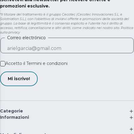
promozioni esclusive.
*Il titolare del trattamento è il gruppo Cecotec (Cecotec Innovaciones S.L. e
Solotriatlon S.L.), con l'obiettivo di inviarvi offerte e promozioni delle società del
gruppo. La base di legittimità è il consenso esplicito e l'utente ha il diritto di
accesso, rettifica, cancellazione e altri diritti, come indicato nel nostro sito.
Politica
sulla privacy
Correo electrónico
Accetto il
Termini e condizioni
Mi iscrivo!
Categorie
Informazioni