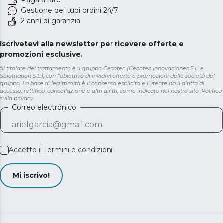
Paga a rate
Gestione dei tuoi ordini 24/7
2 anni di garanzia
Iscrivetevi alla newsletter per ricevere offerte e
promozioni esclusive.
*Il titolare del trattamento è il gruppo Cecotec (Cecotec Innovaciones S.L. e
Solotriatlon S.L.), con l'obiettivo di inviarvi offerte e promozioni delle società del
gruppo. La base di legittimità è il consenso esplicito e l'utente ha il diritto di
accesso, rettifica, cancellazione e altri diritti, come indicato nel nostro sito.
Politica
sulla privacy
Correo electrónico
Accetto il
Termini e condizioni
Mi iscrivo!