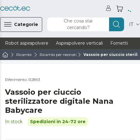
Che cosa stai
Categorie
IT
cercando?
Robot aspirapolvere
Aspirapolvere verticali
Fornetti
Ve
Ricambi
Ricambi per neonati
Vassoio per ciuccio steril
Riferimento: R2893
Vassoio per ciuccio
sterilizzatore digitale Nana
Babycare
In stock
Spedizioni in 24-72 ore