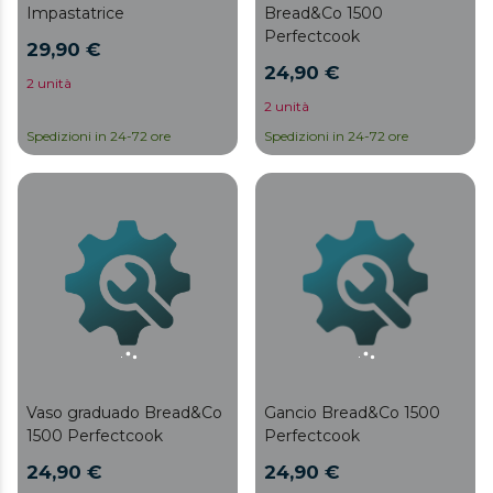
Impastatrice
Bread&Co 1500
Perfectcook
29,90 €
24,90 €
2 unità
2 unità
Spedizioni in 24-72 ore
Spedizioni in 24-72 ore
Vaso graduado Bread&Co
Gancio Bread&Co 1500
1500 Perfectcook
Perfectcook
24,90 €
24,90 €