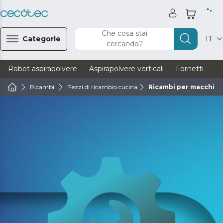
Che cosa stai
Categorie
IT
cercando?
Robot aspirapolvere
Aspirapolvere verticali
Fornetti
Ve
Ricambi
Pezzi di ricambio cucina
Ricambi per macchine