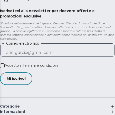
Iscrivetevi alla newsletter per ricevere offerte e
promozioni esclusive.
*Il titolare del trattamento è il gruppo Cecotec (Cecotec Innovaciones S.L. e
Solotriatlon S.L.), con l'obiettivo di inviarvi offerte e promozioni delle società del
gruppo. La base di legittimità è il consenso esplicito e l'utente ha il diritto di
accesso, rettifica, cancellazione e altri diritti, come indicato nel nostro sito.
Politica
sulla privacy
Correo electrónico
Accetto il
Termini e condizioni
Mi iscrivo!
Categorie
Informazioni