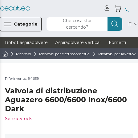
Che cosa stai
Categorie
IT
cercando?
Robot aspirapolvere
Aspirapolvere verticali
Fornetti
Ve
Ricambi
Ricambi per elettrodomestici
Ricambi per lavastovig
Riferimento: 94639
Valvola di distribuzione
Aguazero 6600/6600 Inox/6600
Dark
Senza Stock