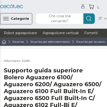
Che cosa stai
Categorie
IT
cercando?
Robot aspirapolvere
Aspirapolvere verticali
Fornetti
Ve
Ricambi
Ricambi per elettrodomestici
Ricambi per lavastovig
Riferimento: R2981
Supporto guida superiore
Bolero Aguazero 6100/
Aguazero 6200/ Aguazero 6500/
Aguazero 6100 Full Built-In E/
Aguazero 6500 Full Built-In C/
Aguazero 6102 Full-Bi E/