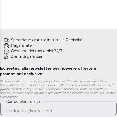
Spedizione gratuita in tutta la Penisola!
Paga a rate
Gestione dei tuoi ordini 24/7
2 anni di garanzia
Iscrivetevi alla newsletter per ricevere offerte e
promozioni esclusive.
*Il titolare del trattamento è il gruppo Cecotec (Cecotec Innovaciones S.L. e
Solotriatlon S.L.), con l'obiettivo di inviarvi offerte e promozioni delle società del
gruppo. La base di legittimità è il consenso esplicito e l'utente ha il diritto di
accesso, rettifica, cancellazione e altri diritti, come indicato nel nostro sito.
Politica
sulla privacy
Correo electrónico