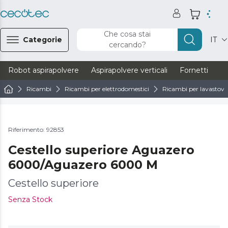
Che cosa stai
Categorie
IT
cercando?
Robot aspirapolvere
Aspirapolvere verticali
Fornetti
Ve
Ricambi
Ricambi per elettrodomestici
Ricambi per lavastovig
Riferimento: 92853
Cestello superiore Aguazero
6000/Aguazero 6000 M
Cestello superiore
Senza Stock