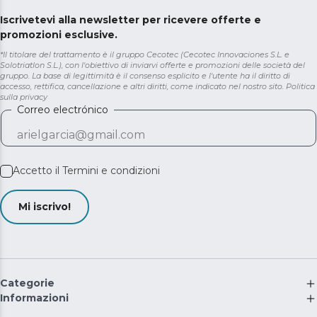
Iscrivetevi alla newsletter per ricevere offerte e
promozioni esclusive.
*Il titolare del trattamento è il gruppo Cecotec (Cecotec Innovaciones S.L. e
Solotriatlon S.L.), con l'obiettivo di inviarvi offerte e promozioni delle società del
gruppo. La base di legittimità è il consenso esplicito e l'utente ha il diritto di
accesso, rettifica, cancellazione e altri diritti, come indicato nel nostro sito.
Politica
sulla privacy
Correo electrónico
Accetto il
Termini e condizioni
Mi iscrivo!
Categorie
Informazioni