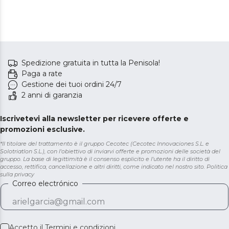
Spedizione gratuita in tutta la Penisola!
Paga a rate
Gestione dei tuoi ordini 24/7
2 anni di garanzia
Iscrivetevi alla newsletter per ricevere offerte e
promozioni esclusive.
*Il titolare del trattamento è il gruppo Cecotec (Cecotec Innovaciones S.L. e
Solotriatlon S.L.), con l'obiettivo di inviarvi offerte e promozioni delle società del
gruppo. La base di legittimità è il consenso esplicito e l'utente ha il diritto di
accesso, rettifica, cancellazione e altri diritti, come indicato nel nostro sito.
Politica
sulla privacy
Correo electrónico
Accetto il
Termini e condizioni