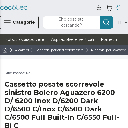
Che cosa stai
Categorie
IT
cercando?
Robot aspirapolvere
Aspirapolvere verticali
Fornetti
Ve
Ricambi
Ricambi per elettrodomestici
Ricambi per lavastovig
Riferimento: R3156
Cassetto posate scorrevole
sinistro Bolero Aguazero 6200
D/ 6200 Inox D/6200 Dark
D/6500 C/Inox C/6500 Dark
C/6500 Full Built-In C/6550 Full-
Bi C