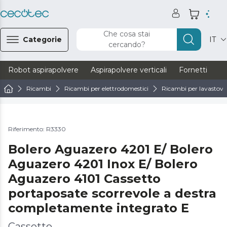
Che cosa stai
Categorie
IT
cercando?
Robot aspirapolvere
Aspirapolvere verticali
Fornetti
Ve
Ricambi
Ricambi per elettrodomestici
Ricambi per lavastovig
Riferimento: R3330
Bolero Aguazero 4201 E/ Bolero
Aguazero 4201 Inox E/ Bolero
Aguazero 4101 Cassetto
portaposate scorrevole a destra
completamente integrato E
Cassetto