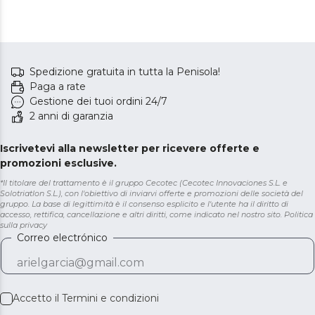
Spedizione gratuita in tutta la Penisola!
Paga a rate
Gestione dei tuoi ordini 24/7
2 anni di garanzia
Iscrivetevi alla newsletter per ricevere offerte e
promozioni esclusive.
*Il titolare del trattamento è il gruppo Cecotec (Cecotec Innovaciones S.L. e
Solotriatlon S.L.), con l'obiettivo di inviarvi offerte e promozioni delle società del
gruppo. La base di legittimità è il consenso esplicito e l'utente ha il diritto di
accesso, rettifica, cancellazione e altri diritti, come indicato nel nostro sito.
Politica
sulla privacy
Correo electrónico
Accetto il
Termini e condizioni