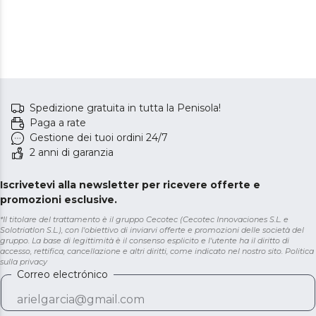
Spedizione gratuita in tutta la Penisola!
Paga a rate
Gestione dei tuoi ordini 24/7
2 anni di garanzia
Iscrivetevi alla newsletter per ricevere offerte e
promozioni esclusive.
*Il titolare del trattamento è il gruppo Cecotec (Cecotec Innovaciones S.L. e
Solotriatlon S.L.), con l'obiettivo di inviarvi offerte e promozioni delle società del
gruppo. La base di legittimità è il consenso esplicito e l'utente ha il diritto di
accesso, rettifica, cancellazione e altri diritti, come indicato nel nostro sito.
Politica
sulla privacy
Correo electrónico