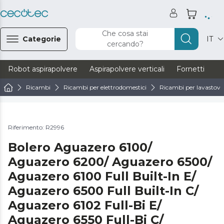
Che cosa stai
Categorie
IT
cercando?
Robot aspirapolvere
Aspirapolvere verticali
Fornetti
Ve
Ricambi
Ricambi per elettrodomestici
Ricambi per lavastovig
Riferimento: R2996
Bolero Aguazero 6100/
Aguazero 6200/ Aguazero 6500/
Aguazero 6100 Full Built-In E/
Aguazero 6500 Full Built-In C/
Aguazero 6102 Full-Bi E/
Aguazero 6550 Full-Bi C/