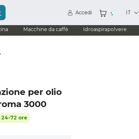
Accedi
IT
ina
Macchine da caffè
Idroaspirapolvere
zione per olio
roma 3000
n 24-72 ore