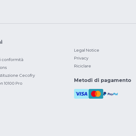
i
Legal Notice
Privacy
i conformità
Riciclare
ions
ituzione Cecofry
Metodi di pagamento
on 10100 Pro