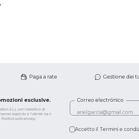
o
Paga a rate
Gestione dei tu
romozioni esclusive.
Correo electrónico
lon S.L.), con l'obiettivo di
senso esplicito e l'utente ha il
.
Politica sulla privacy
Accetto il
Termini e condiz