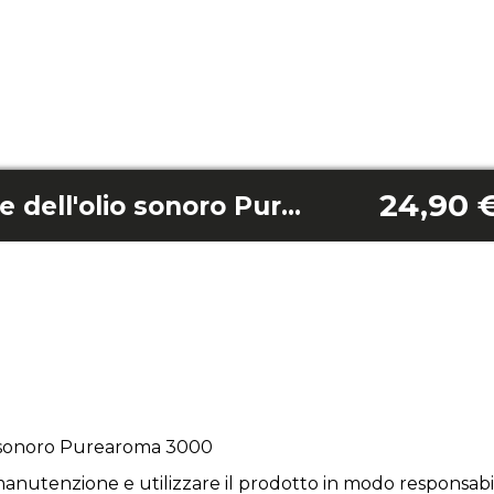
24,90 
Tubo di aspirazione dell'olio sonoro Purearoma 3000
o sonoro Purearoma 3000
anutenzione e utilizzare il prodotto in modo responsabil