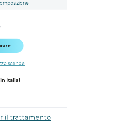
omposizione
a
rare
ezzo scende
n Italia!
.
r il trattamento