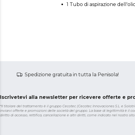
1 Tubo di aspirazione dell'oli
Spedizione gratuita in tutta la Penisola!
Iscrivetevi alla newsletter per ricevere offerte e p
*Il titolare del trattamento è il gruppo Cecotec (Cecotec Innovaciones S.L. e Solotriat
inviarvi offerte e promozioni delle società del gruppo. La base di legittimità è il con
diritto di accesso, rettifica, cancellazione e altri diritti, come indicato nel nostro sito