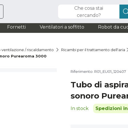
Che cosa stai
cercando?
Fornetti
Ventilatori a soffitto
Robot da cuc
o ventilazione / riscaldamento
Ricambi per il trattamento dell'aria
 sonoro Purearoma 3000
Riferimento: R01_EU01_120407
Tubo di aspira
sonoro Purea
In stock
Spedizioni i