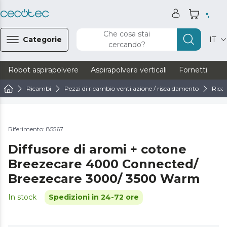
Che cosa stai
Categorie
IT
cercando?
Robot aspirapolvere
Aspirapolvere verticali
Fornetti
Ve
Ricambi
Pezzi di ricambio ventilazione / riscaldamento
Ricam
Riferimento: 85567
Diffusore di aromi + cotone
Breezecare 4000 Connected/
Breezecare 3000/ 3500 Warm
In stock
Spedizioni in 24-72 ore