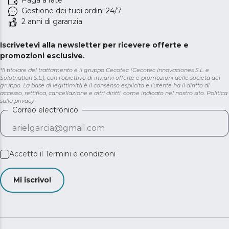
Paga a rate
Gestione dei tuoi ordini 24/7
2 anni di garanzia
Iscrivetevi alla newsletter per ricevere offerte e
promozioni esclusive.
*Il titolare del trattamento è il gruppo Cecotec (Cecotec Innovaciones S.L. e
Solotriatlon S.L.), con l'obiettivo di inviarvi offerte e promozioni delle società del
gruppo. La base di legittimità è il consenso esplicito e l'utente ha il diritto di
accesso, rettifica, cancellazione e altri diritti, come indicato nel nostro sito.
Politica
sulla privacy
Correo electrónico
Accetto il
Termini e condizioni
Mi iscrivo!