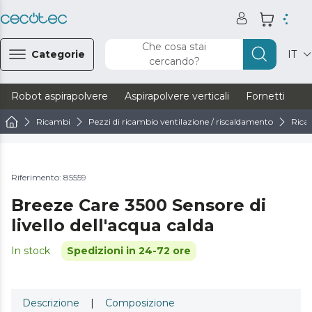
Che cosa stai
Categorie
IT
cercando?
Robot aspirapolvere
Aspirapolvere verticali
Fornetti
Ve
Ricambi
Pezzi di ricambio ventilazione / riscaldamento
Ricam
Riferimento: 85559
Breeze Care 3500 Sensore di
livello dell'acqua calda
In stock
Spedizioni in 24-72 ore
Descrizione
|
Composizione