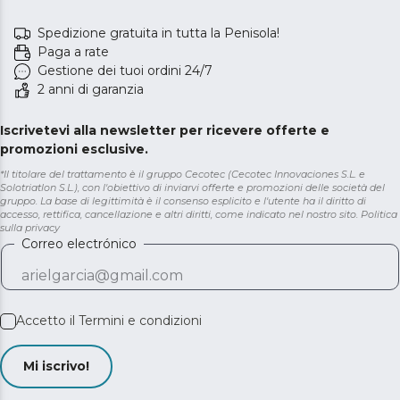
Spedizione gratuita in tutta la Penisola!
Paga a rate
Gestione dei tuoi ordini 24/7
2 anni di garanzia
Iscrivetevi alla newsletter per ricevere offerte e
promozioni esclusive.
*Il titolare del trattamento è il gruppo Cecotec (Cecotec Innovaciones S.L. e
Solotriatlon S.L.), con l'obiettivo di inviarvi offerte e promozioni delle società del
gruppo. La base di legittimità è il consenso esplicito e l'utente ha il diritto di
accesso, rettifica, cancellazione e altri diritti, come indicato nel nostro sito.
Politica
sulla privacy
Correo electrónico
Accetto il
Termini e condizioni
Mi iscrivo!