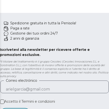
Spedizione gratuita in tutta la Penisola!
Paga a rate
Gestione dei tuoi ordini 24/7
2 anni di garanzia
Iscrivetevi alla newsletter per ricevere offerte e
promozioni esclusive.
*Il titolare del trattamento è il gruppo Cecotec (Cecotec Innovaciones S.L. e
Solotriatlon S.L.), con l'obiettivo di inviarvi offerte e promozioni delle società del
gruppo. La base di legittimità è il consenso esplicito e l'utente ha il diritto di
accesso, rettifica, cancellazione e altri diritti, come indicato nel nostro sito.
Politica
sulla privacy
Correo electrónico
Accetto il
Termini e condizioni