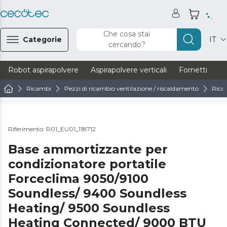
Che cosa stai
Categorie
IT
cercando?
Robot aspirapolvere
Aspirapolvere verticali
Fornetti
Ve
Ricambi
Pezzi di ricambio ventilazione / riscaldamento
Ricam
Riferimento: R01_EU01_118712
Base ammortizzante per
condizionatore portatile
Forceclima 9050/9100
Soundless/ 9400 Soundless
Heating/ 9500 Soundless
Heating Connected/ 9000 BTU