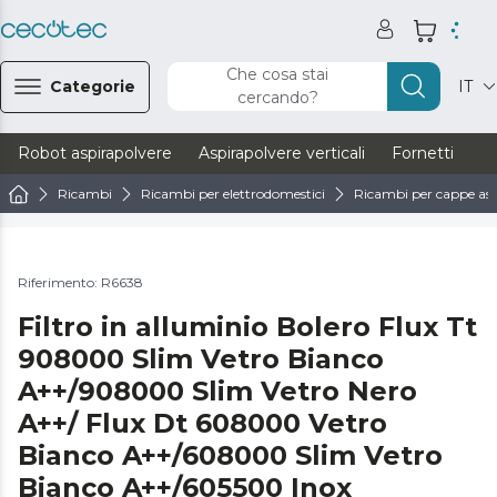
Che cosa stai
Categorie
IT
cercando?
Robot aspirapolvere
Aspirapolvere verticali
Fornetti
Ve
Ricambi
Ricambi per elettrodomestici
Ricambi per cappe asp
Riferimento: R6638
Filtro in alluminio Bolero Flux Tt
908000 Slim Vetro Bianco
A++/908000 Slim Vetro Nero
A++/ Flux Dt 608000 Vetro
Bianco A++/608000 Slim Vetro
Bianco A++/605500 Inox