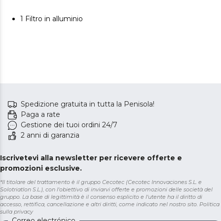
1 Filtro in alluminio
Spedizione gratuita in tutta la Penisola!
Paga a rate
Gestione dei tuoi ordini 24/7
2 anni di garanzia
Iscrivetevi alla newsletter per ricevere offerte e
promozioni esclusive.
*Il titolare del trattamento è il gruppo Cecotec (Cecotec Innovaciones S.L. e
Solotriatlon S.L.), con l'obiettivo di inviarvi offerte e promozioni delle società del
gruppo. La base di legittimità è il consenso esplicito e l'utente ha il diritto di
accesso, rettifica, cancellazione e altri diritti, come indicato nel nostro sito.
Politica
sulla privacy
Correo electrónico