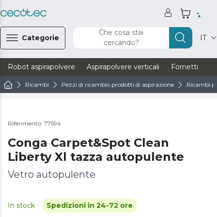
Che cosa stai
Categorie
IT
cercando?
Robot aspirapolvere
Aspirapolvere verticali
Fornetti
Ve
Ricambi
Pezzi di ricambio prodotti di aspirazione
Ricambi pe
Riferimento: 77594
Conga Carpet&Spot Clean
Liberty Xl tazza autopulente
Vetro autopulente
In stock
Spedizioni in 24-72 ore