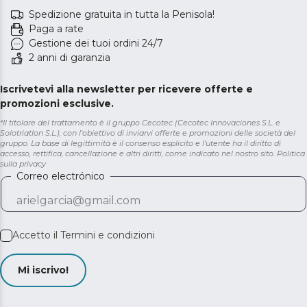
Spedizione gratuita in tutta la Penisola!
Paga a rate
Gestione dei tuoi ordini 24/7
2 anni di garanzia
Iscrivetevi alla newsletter per ricevere offerte e
promozioni esclusive.
*Il titolare del trattamento è il gruppo Cecotec (Cecotec Innovaciones S.L. e
Solotriatlon S.L.), con l'obiettivo di inviarvi offerte e promozioni delle società del
gruppo. La base di legittimità è il consenso esplicito e l'utente ha il diritto di
accesso, rettifica, cancellazione e altri diritti, come indicato nel nostro sito.
Politica
sulla privacy
Correo electrónico
Accetto il
Termini e condizioni
Mi iscrivo!