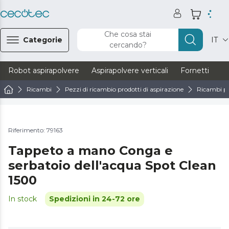
Che cosa stai
Categorie
IT
cercando?
Robot aspirapolvere
Aspirapolvere verticali
Fornetti
Ve
Ricambi
Pezzi di ricambio prodotti di aspirazione
Ricambi pe
Riferimento: 79163
Tappeto a mano Conga e
serbatoio dell'acqua Spot Clean
1500
In stock
Spedizioni in 24-72 ore