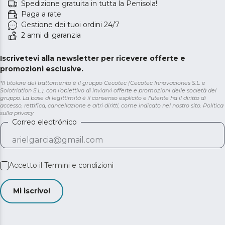
Spedizione gratuita in tutta la Penisola!
Paga a rate
Gestione dei tuoi ordini 24/7
2 anni di garanzia
Iscrivetevi alla newsletter per ricevere offerte e
promozioni esclusive.
*Il titolare del trattamento è il gruppo Cecotec (Cecotec Innovaciones S.L. e
Solotriatlon S.L.), con l'obiettivo di inviarvi offerte e promozioni delle società del
gruppo. La base di legittimità è il consenso esplicito e l'utente ha il diritto di
accesso, rettifica, cancellazione e altri diritti, come indicato nel nostro sito.
Politica
sulla privacy
Correo electrónico
Accetto il
Termini e condizioni
Mi iscrivo!