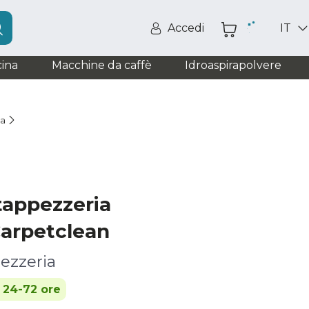
Accedi
IT
ina
Macchine da caffè
Idroaspirapolvere
ia
tappezzeria
arpetclean
ezzeria
n 24-72 ore