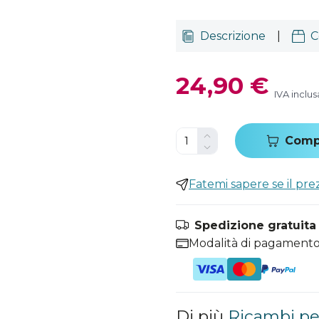
Descrizione
|
C
24,90 €
IVA inclus
Comp
Fatemi sapere se il pr
Spedizione gratuita i
Modalità di pagamento
Di più
Ricambi pe