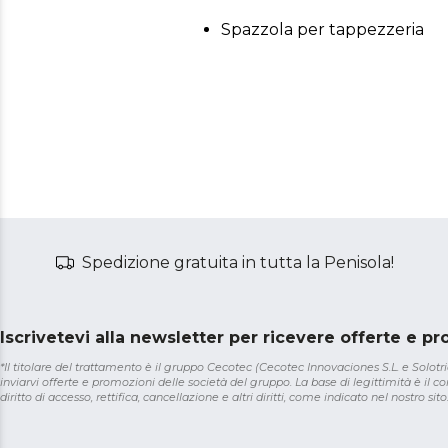
Spazzola per tappezzeria
Spedizione gratuita in tutta la Penisola!
Iscrivetevi alla newsletter per ricevere offerte e p
*Il titolare del trattamento è il gruppo Cecotec (Cecotec Innovaciones S.L. e Solotriat
inviarvi offerte e promozioni delle società del gruppo. La base di legittimità è il con
diritto di accesso, rettifica, cancellazione e altri diritti, come indicato nel nostro sito