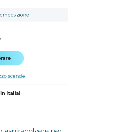
omposizione
a
rare
ezzo scende
n Italia!
.
r aspirapolvere per