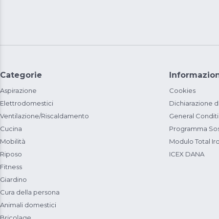
Categorie
Informazion
Aspirazione
Cookies
Elettrodomestici
Dichiarazione d
Ventilazione/Riscaldamento
General Condit
Cucina
Programma Sost
Mobilità
Modulo Total Ir
Riposo
ICEX DANA
Fitness
Giardino
Cura della persona
Animali domestici
Bricolage