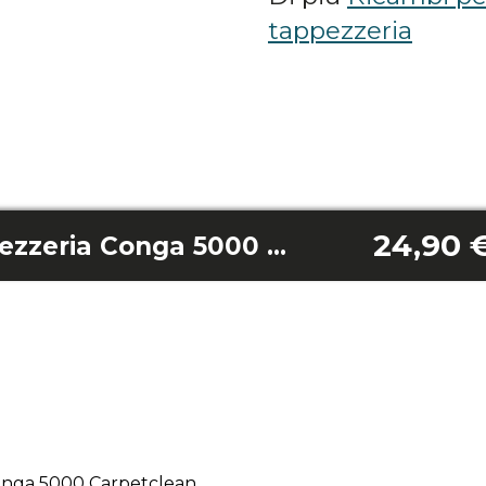
tappezzeria
24,90 
Spazzola per tappezzeria Conga 5000 Carpetclean
onga 5000 Carpetclean