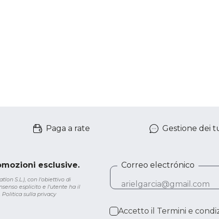
Paga a rate
Gestione dei tu
romozioni esclusive.
Correo electrónico
lon S.L.), con l'obiettivo di
senso esplicito e l'utente ha il
.
Politica sulla privacy
Accetto il
Termini e condiz