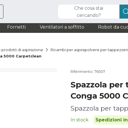
Che cosa stai
cercando?
Fornetti
Ventilatori a soffitto
Robot da cuc
 prodotti di aspirazione
Ricambi per aspirapolvere per tappezzer
ga 5000 Carpetclean
Riferimento: 76507
Spazzola per 
Conga 5000 C
Spazzola per tapp
In stock
Spedizioni i