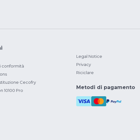
i
Legal Notice
Privacy
i conformità
Riciclare
ions
ituzione Cecofry
Metodi di pagamento
on 10100 Pro