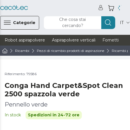
Che cosa stai
Categorie
IT
cercando?
Robot aspirapolvere
Aspirapolvere verticali
Fornetti
Ve
Ricambi
Pezzi di ricambio prodotti di aspirazione
Ricambi pe
Riferimento: 79586
Conga Hand Carpet&Spot Clean
2500 spazzola verde
Pennello verde
In stock
Spedizioni in 24-72 ore