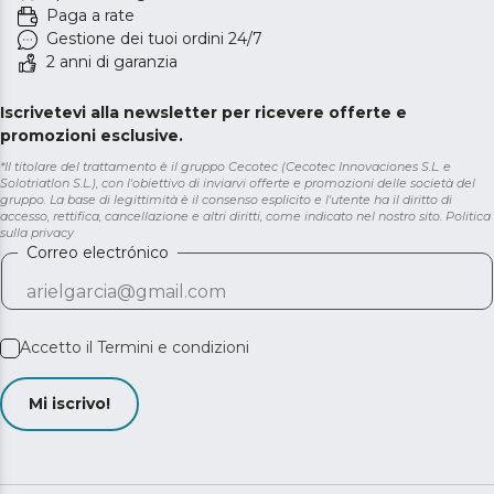
Paga a rate
Gestione dei tuoi ordini 24/7
2 anni di garanzia
Iscrivetevi alla newsletter per ricevere offerte e
promozioni esclusive.
*Il titolare del trattamento è il gruppo Cecotec (Cecotec Innovaciones S.L. e
Solotriatlon S.L.), con l'obiettivo di inviarvi offerte e promozioni delle società del
gruppo. La base di legittimità è il consenso esplicito e l'utente ha il diritto di
accesso, rettifica, cancellazione e altri diritti, come indicato nel nostro sito.
Politica
sulla privacy
Correo electrónico
Accetto il
Termini e condizioni
Mi iscrivo!