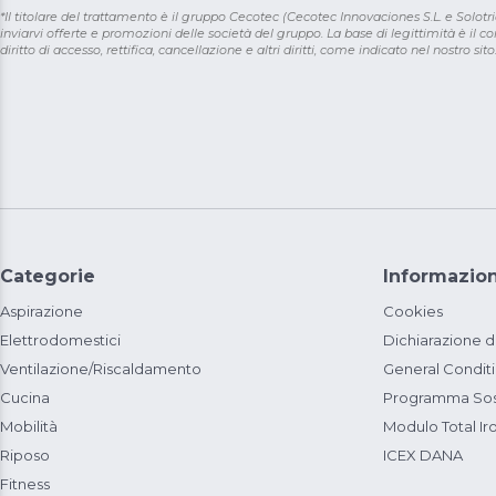
*Il titolare del trattamento è il gruppo Cecotec (Cecotec Innovaciones S.L. e Solotriat
inviarvi offerte e promozioni delle società del gruppo. La base di legittimità è il con
diritto di accesso, rettifica, cancellazione e altri diritti, come indicato nel nostro sito
Categorie
Informazion
Aspirazione
Cookies
Elettrodomestici
Dichiarazione d
Ventilazione/Riscaldamento
General Condit
Cucina
Programma Sost
Mobilità
Modulo Total Ir
Riposo
ICEX DANA
Fitness