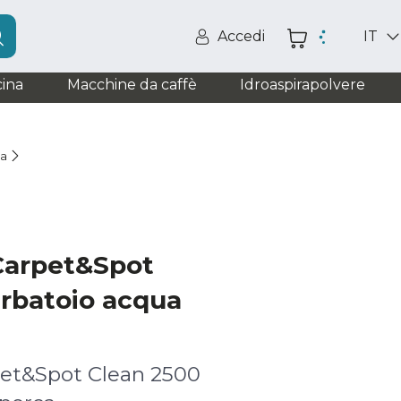
Accedi
IT
ina
Macchine da caffè
Idroaspirapolvere
ia
Carpet&Spot
erbatoio acqua
et&Spot Clean 2500