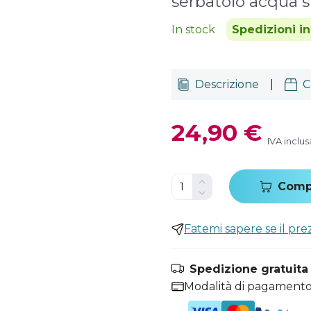
serbatoio acqua 
In stock
Spedizioni i
Descrizione
|
C
24,90 €
IVA inclus
Comp
Fatemi sapere se il pr
Spedizione gratuita i
Modalità di pagamento