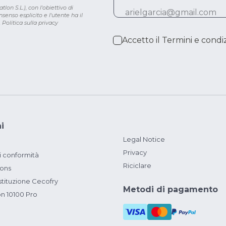
lon S.L.), con l'obiettivo di
senso esplicito e l'utente ha il
.
Politica sulla privacy
Accetto il
Termini e condiz
i
Legal Notice
Privacy
i conformità
Riciclare
ions
ituzione Cecofry
Metodi di pagamento
on 10100 Pro