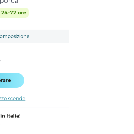
sporca
n 24-72 ore
omposizione
a
rare
ezzo scende
n Italia!
.