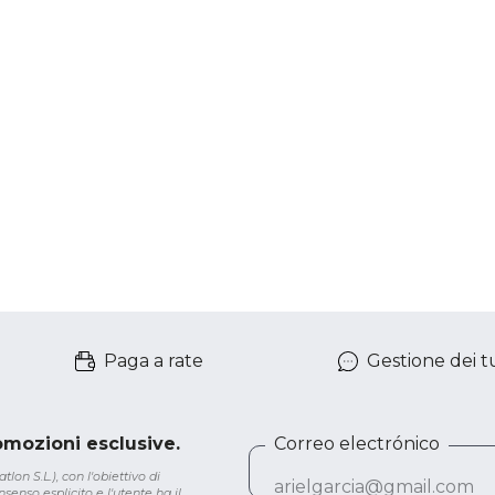
Paga a rate
Gestione dei tu
romozioni esclusive.
Correo electrónico
lon S.L.), con l'obiettivo di
senso esplicito e l'utente ha il