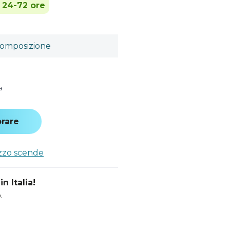
n 24-72 ore
omposizione
a
rare
ezzo scende
n Italia!
.