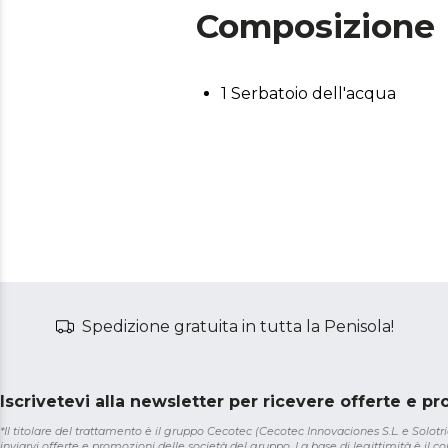
Composizione
1 Serbatoio dell'acqua
Spedizione gratuita in tutta la Penisola!
Iscrivetevi alla newsletter per ricevere offerte e p
*Il titolare del trattamento è il gruppo Cecotec (Cecotec Innovaciones S.L. e Solotriat
inviarvi offerte e promozioni delle società del gruppo. La base di legittimità è il con