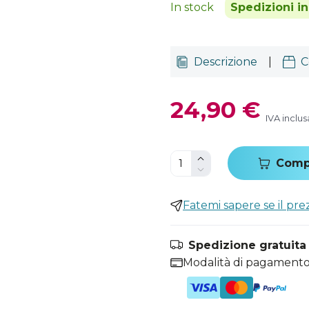
In stock
Spedizioni i
Descrizione
|
C
24,90 €
IVA inclus
Comp
Fatemi sapere se il pr
Spedizione gratuita i
Modalità di pagamento