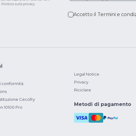
.
Politica sulla privacy
Accetto il
Termini e condiz
i
Legal Notice
Privacy
i conformità
Riciclare
ions
ituzione Cecofry
Metodi di pagamento
on 10100 Pro