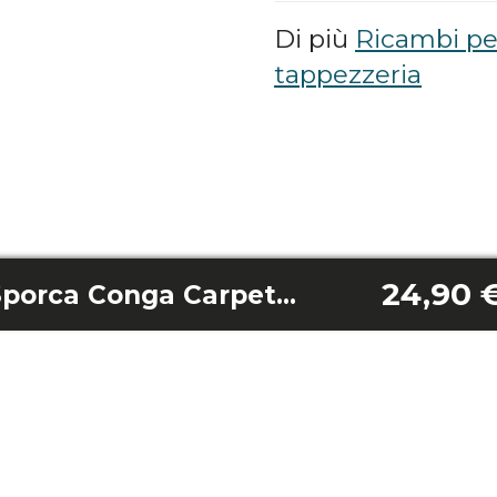
Di più
Ricambi pe
tappezzeria
24,90 
Serbatoio Acqua Sporca Conga Carpetclean 10000 Easy Home