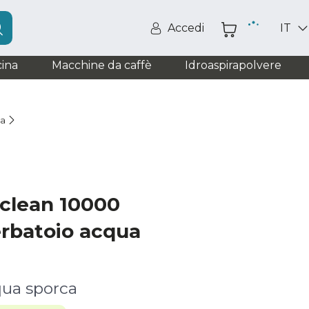
Accedi
IT
ina
Macchine da caffè
Idroaspirapolvere
ia
clean 10000
rbatoio acqua
qua sporca