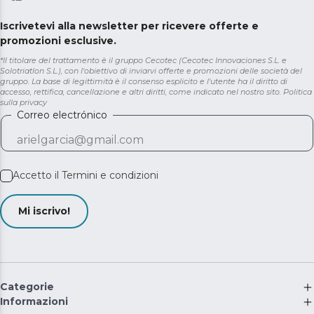
Iscrivetevi alla newsletter per ricevere offerte e
promozioni esclusive.
*Il titolare del trattamento è il gruppo Cecotec (Cecotec Innovaciones S.L. e
Solotriatlon S.L.), con l'obiettivo di inviarvi offerte e promozioni delle società del
gruppo. La base di legittimità è il consenso esplicito e l'utente ha il diritto di
accesso, rettifica, cancellazione e altri diritti, come indicato nel nostro sito.
Politica
sulla privacy
Correo electrónico
Accetto il
Termini e condizioni
Mi iscrivo!
Categorie
Informazioni