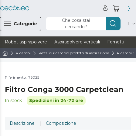
Che cosa stai
Categorie
IT
cercando?
Robot aspirapolvere
Aspirapolvere verticali
Fornetti
Ve
Ricambi
Pezzi di ricambio prodotti di aspirazione
Ricambi pe
Riferimento: R6025
Filtro Conga 3000 Carpetclean
In stock
Spedizioni in 24-72 ore
Descrizione
|
Composizione