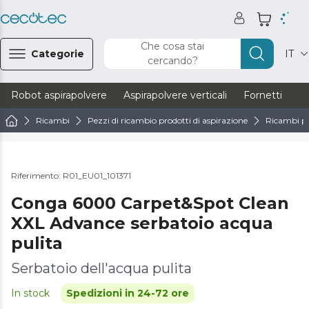
Che cosa stai
Categorie
IT
cercando?
Robot aspirapolvere
Aspirapolvere verticali
Fornetti
Ve
Ricambi
Pezzi di ricambio prodotti di aspirazione
Ricambi pe
Riferimento: R01_EU01_101371
Conga 6000 Carpet&Spot Clean
XXL Advance serbatoio acqua
pulita
Serbatoio dell'acqua pulita
In stock
Spedizioni in 24-72 ore