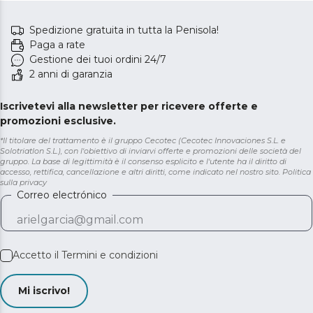
Spedizione gratuita in tutta la Penisola!
Paga a rate
Gestione dei tuoi ordini 24/7
2 anni di garanzia
Iscrivetevi alla newsletter per ricevere offerte e
promozioni esclusive.
*Il titolare del trattamento è il gruppo Cecotec (Cecotec Innovaciones S.L. e
Solotriatlon S.L.), con l'obiettivo di inviarvi offerte e promozioni delle società del
gruppo. La base di legittimità è il consenso esplicito e l'utente ha il diritto di
accesso, rettifica, cancellazione e altri diritti, come indicato nel nostro sito.
Politica
sulla privacy
Correo electrónico
Accetto il
Termini e condizioni
Mi iscrivo!