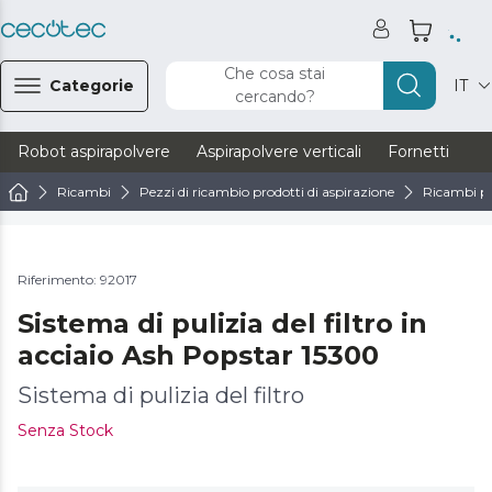
Che cosa stai
Categorie
IT
cercando?
Robot aspirapolvere
Aspirapolvere verticali
Fornetti
Ve
Ricambi
Pezzi di ricambio prodotti di aspirazione
Ricambi pe
Riferimento: 92017
Sistema di pulizia del filtro in
acciaio Ash Popstar 15300
Sistema di pulizia del filtro
Senza Stock