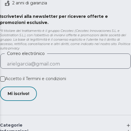
2 anni di garanzia
Iscrivetevi alla newsletter per ricevere offerte e
promozioni esclusive.
*Il titolare del trattamento è il gruppo Cecotec (Cecotec Innovaciones S.L. e
Solotriatlon S.L.), con l'obiettivo di inviarvi offerte e promozioni delle società del
gruppo. La base di legittimità è il consenso esplicito e l'utente ha il diritto di
accesso, rettifica, cancellazione e altri diritti, come indicato nel nostro sito.
Politica
sulla privacy
Correo electrónico
Accetto il
Termini e condizioni
Mi iscrivo!
Categorie