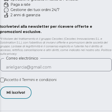
Paga a rate
Gestione dei tuoi ordini 24/7
2 anni di garanzia
Iscrivetevi alla newsletter per ricevere offerte e
promozioni esclusive.
*Il titolare del trattamento è il gruppo Cecotec (Cecotec Innovaciones S.L. e
Solotriatlon S.L.), con l'obiettivo di inviarvi offerte e promozioni delle società del
gruppo. La base di legittimità è il consenso esplicito e l'utente ha il diritto di
accesso, rettifica, cancellazione e altri diritti, come indicato nel nostro sito.
Politica
sulla privacy
Correo electrónico
Accetto il
Termini e condizioni
Mi iscrivo!