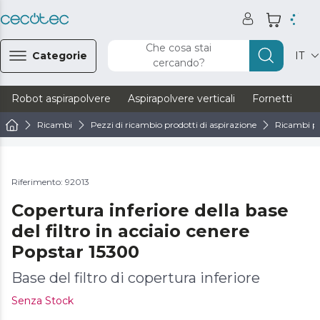
Che cosa stai
Categorie
IT
cercando?
Robot aspirapolvere
Aspirapolvere verticali
Fornetti
Ve
Ricambi
Pezzi di ricambio prodotti di aspirazione
Ricambi pe
Riferimento: 92013
Copertura inferiore della base
del filtro in acciaio cenere
Popstar 15300
Base del filtro di copertura inferiore
Senza Stock