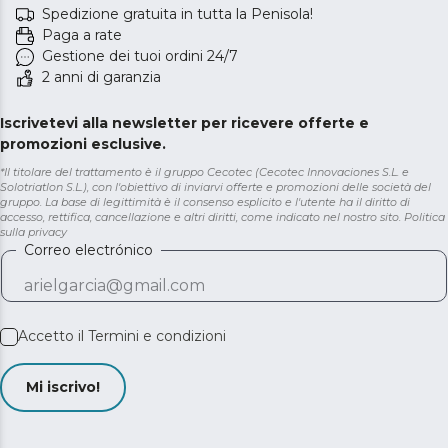
Spedizione gratuita in tutta la Penisola!
Paga a rate
Gestione dei tuoi ordini 24/7
2 anni di garanzia
Iscrivetevi alla newsletter per ricevere offerte e
promozioni esclusive.
*Il titolare del trattamento è il gruppo Cecotec (Cecotec Innovaciones S.L. e
Solotriatlon S.L.), con l'obiettivo di inviarvi offerte e promozioni delle società del
gruppo. La base di legittimità è il consenso esplicito e l'utente ha il diritto di
accesso, rettifica, cancellazione e altri diritti, come indicato nel nostro sito.
Politica
sulla privacy
Correo electrónico
Accetto il
Termini e condizioni
Mi iscrivo!