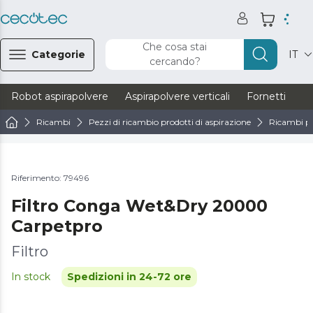
Che cosa stai
Categorie
IT
cercando?
Robot aspirapolvere
Aspirapolvere verticali
Fornetti
Ve
Ricambi
Pezzi di ricambio prodotti di aspirazione
Ricambi pe
Riferimento: 79496
Filtro Conga Wet&Dry 20000
Carpetpro
Filtro
In stock
Spedizioni in 24-72 ore