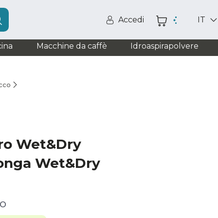
Accedi
IT
ina
Macchine da caffè
Idroaspirapolvere
ecco
tro Wet&Dry
Conga Wet&Dry
ro