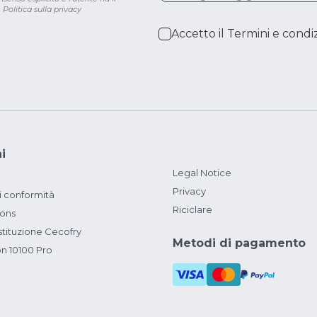
.
Politica sulla privacy
Accetto il
Termini e condiz
i
Legal Notice
Privacy
i conformità
Riciclare
ions
ituzione Cecofry
Metodi di pagamento
on 10100 Pro