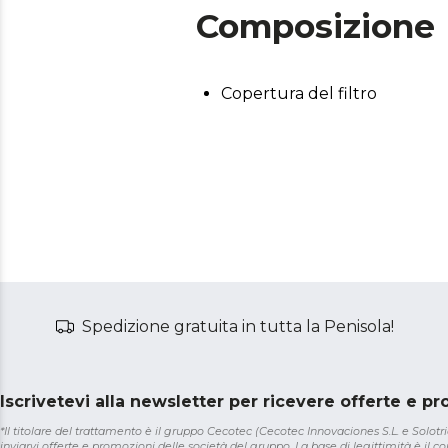
Composizione
Copertura del filtro
Spedizione gratuita in tutta la Penisola!
Iscrivetevi alla newsletter per ricevere offerte e p
*Il titolare del trattamento è il gruppo Cecotec (Cecotec Innovaciones S.L. e Solotriat
inviarvi offerte e promozioni delle società del gruppo. La base di legittimità è il con