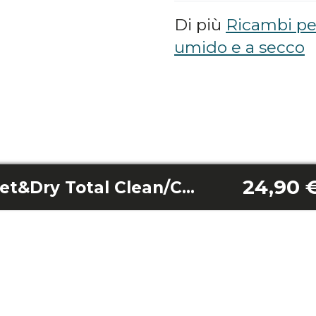
Di più
Ricambi per
umido e a secco
24,90 
Coperchio filtro Wet&Dry Total Clean/Conga Wet&Dry T