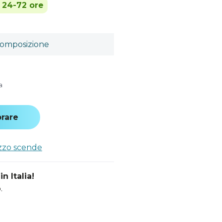
n 24-72 ore
omposizione
a
rare
ezzo scende
n Italia!
.