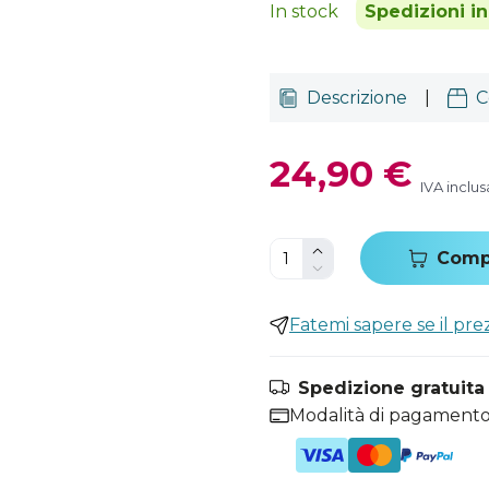
In stock
Spedizioni i
Descrizione
|
C
24,90 €
IVA inclus
Comp
Fatemi sapere se il pr
Spedizione gratuita i
Modalità di pagamento