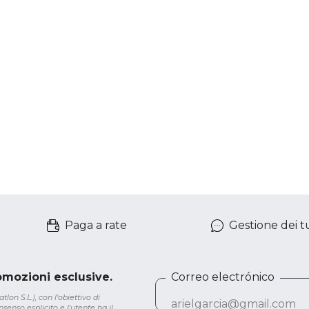
Paga a rate
Gestione dei tu
romozioni esclusive.
Correo electrónico
lon S.L.), con l'obiettivo di
senso esplicito e l'utente ha il