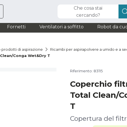
Che cosa stai
cercando?
Fornetti
Ventilatori a soffitto
Robot da cuc
 prodotti di aspirazione
Ricambi per aspirapolvere a umido e a s
l Clean/Conga Wet&Dry T
Riferimento: 83115
Coperchio fil
Total Clean/
T
Copertura del filt