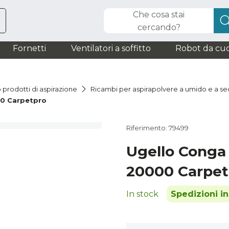
Che cosa stai
cercando?
Fornetti
Ventilatori a soffitto
Robot da cuc
 prodotti di aspirazione
Ricambi per aspirapolvere a umido e a s
0 Carpetpro
Riferimento: 79499
Ugello Cong
20000 Carpet
In stock
Spedizioni i