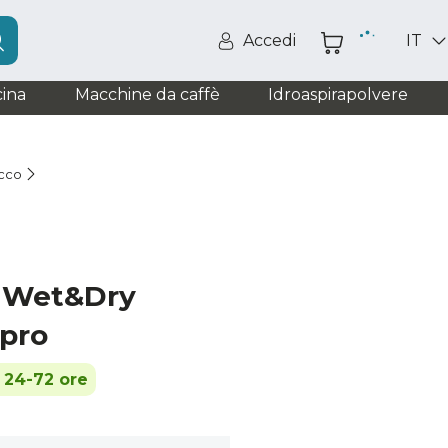
Accedi
IT
ina
Macchine da caffè
Idroaspirapolvere
ecco
a Wet&Dry
pro
n 24-72 ore