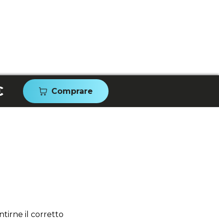
€
Comprare
tirne il corretto