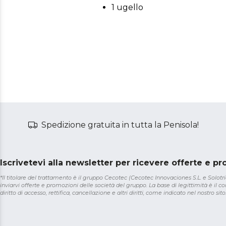
1 ugello
Spedizione gratuita in tutta la Penisola!
Iscrivetevi alla newsletter per ricevere offerte e p
*Il titolare del trattamento è il gruppo Cecotec (Cecotec Innovaciones S.L. e Solotriat
inviarvi offerte e promozioni delle società del gruppo. La base di legittimità è il con
diritto di accesso, rettifica, cancellazione e altri diritti, come indicato nel nostro sito