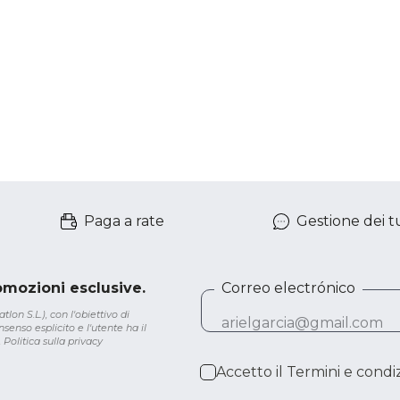
Paga a rate
Gestione dei tu
romozioni esclusive.
Correo electrónico
lon S.L.), con l'obiettivo di
senso esplicito e l'utente ha il
.
Politica sulla privacy
Accetto il
Termini e condiz