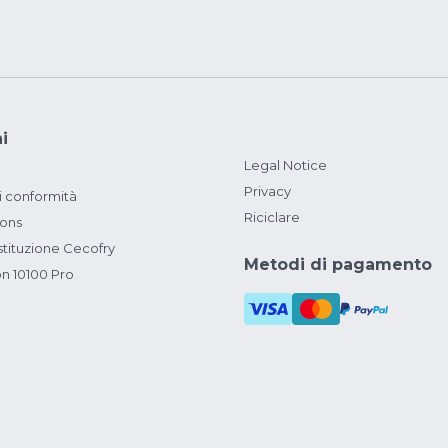
i
Legal Notice
Privacy
i conformità
Riciclare
ions
ituzione Cecofry
Metodi di pagamento
on 10100 Pro