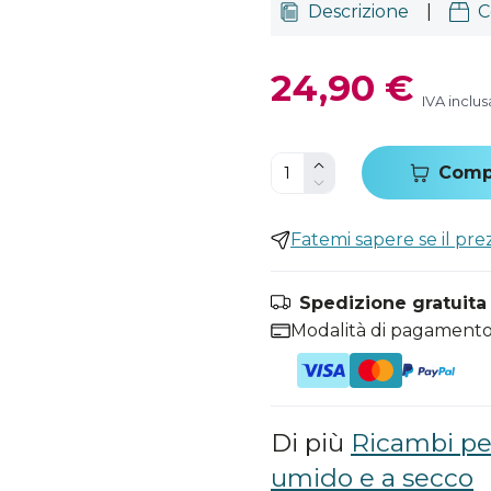
Descrizione
|
C
24,90 €
IVA inclus
Comp
Fatemi sapere se il pr
Spedizione gratuita i
Modalità di pagamento
Di più
Ricambi per
umido e a secco