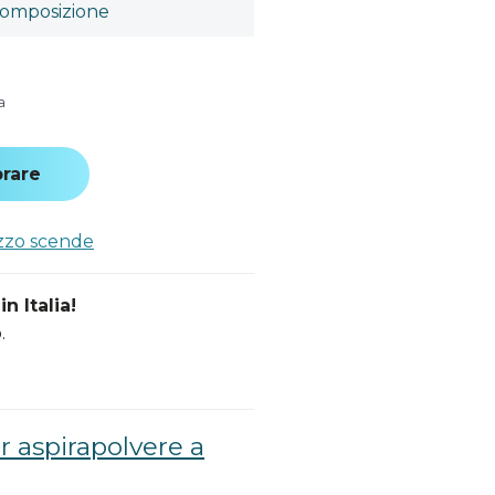
omposizione
a
rare
ezzo scende
n Italia!
.
 aspirapolvere a