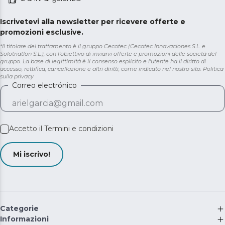
Iscrivetevi alla newsletter per ricevere offerte e
promozioni esclusive.
*Il titolare del trattamento è il gruppo Cecotec (Cecotec Innovaciones S.L. e
Solotriatlon S.L.), con l'obiettivo di inviarvi offerte e promozioni delle società del
gruppo. La base di legittimità è il consenso esplicito e l'utente ha il diritto di
accesso, rettifica, cancellazione e altri diritti, come indicato nel nostro sito.
Politica
sulla privacy
Correo electrónico
Accetto il
Termini e condizioni
Mi iscrivo!
Categorie
Informazioni