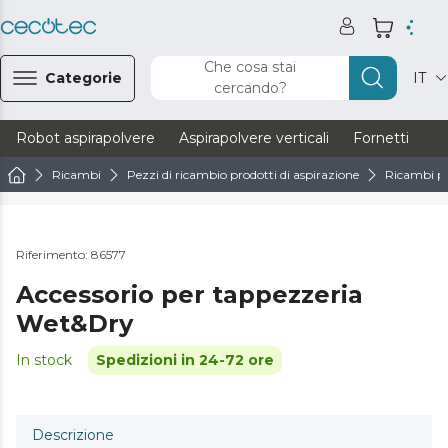
Che cosa stai
Categorie
IT
cercando?
Robot aspirapolvere
Aspirapolvere verticali
Fornetti
Ve
Ricambi
Pezzi di ricambio prodotti di aspirazione
Ricambi pe
Riferimento: 86577
Accessorio per tappezzeria
Wet&Dry
In stock
Spedizioni in 24-72 ore
Descrizione