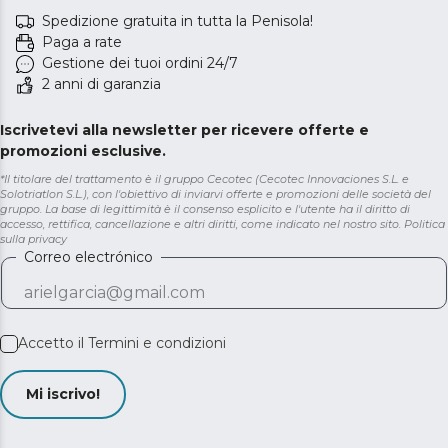
Spedizione gratuita in tutta la Penisola!
Paga a rate
Gestione dei tuoi ordini 24/7
2 anni di garanzia
Iscrivetevi alla newsletter per ricevere offerte e
promozioni esclusive.
*Il titolare del trattamento è il gruppo Cecotec (Cecotec Innovaciones S.L. e
Solotriatlon S.L.), con l'obiettivo di inviarvi offerte e promozioni delle società del
gruppo. La base di legittimità è il consenso esplicito e l'utente ha il diritto di
accesso, rettifica, cancellazione e altri diritti, come indicato nel nostro sito.
Politica
sulla privacy
Correo electrónico
Accetto il
Termini e condizioni
Mi iscrivo!