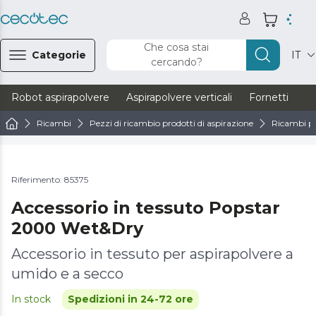
Che cosa stai
Categorie
IT
cercando?
Robot aspirapolvere
Aspirapolvere verticali
Fornetti
Ve
Ricambi
Pezzi di ricambio prodotti di aspirazione
Ricambi pe
Riferimento: 85375
Accessorio in tessuto Popstar
2000 Wet&Dry
Accessorio in tessuto per aspirapolvere a
umido e a secco
In stock
Spedizioni in 24-72 ore